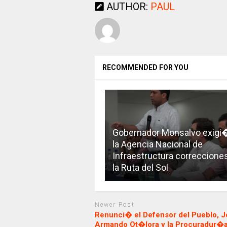
AUTHOR:
PAUL
RECOMMENDED FOR YOU
Gobernador Monsalvo exigi
la Agencia Nacional de
Infraestructura correccione
la Ruta del Sol
Newer Post
Renunci� el Defensor del Pueblo, J
Armando Ot�lora y la Procuradur�a