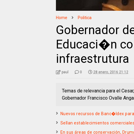
Home
Politica
Gobernador del
Educaci�n con
infraestrutura
paul
0
28 enero, 2016 21:12
Temas de relevancia para el Cesar
Gobernador Francisco Ovalle Angar
Nuevos recursos de Banc�ldex para p
Sellan establecimientos comerciale
En sus áreas de conservación, Drum