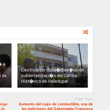
� a
Electricaribe dona�dise�os de
s de
subterranizaci�n del Centro
Hist�rico de Valledupar
Older Post
orge
Aumento del cupo de combustible, una de
 lo
las peticiones del Gobernador Francisco