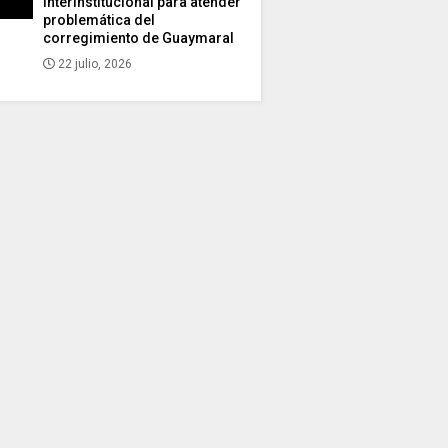
interinstitucional para atender
problemática del
corregimiento de Guaymaral
22 julio, 2026