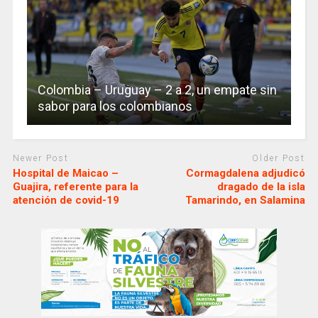
Colombia – Uruguay – 2 a 2, un empate sin
sabor para los colombianos
Newer Post
Older Post
Hospital de Maicao –
Cormagdalena adjudicó
Guajira, referente para la
dragado de la isla
atención de covid-19
Tamarindo, en Salamina