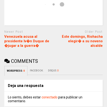
Newer Post
Older Post
Venezuela acusa al
Este domingo, Riohacha
presidente Iv�n Duque de
elegir� a su noveno
�jugar a la guerra�
alcalde
COMMENTS
FACEBOOK:
DISQUS:
0
WORDPRESS:
0
Deja una respuesta
Lo siento, debes estar
conectado
para publicar un
comentario.