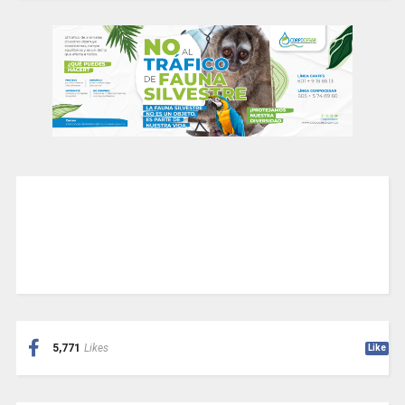
5,771
Likes
Like