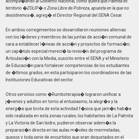
acompa�ando al Gobierno Nacional, como quiera que Palmita es
territorio �ZOLIP� o Zona Libre de Pobreza, apuesta en la que no
desistiremos�
, agreg� el Director Regional del SENA Cesar.
En ambos corregimientos se desarrollaron reuniones alternas
con los l�deres y miembros de las juntas de acci�n comunal de
cara a establecer l�neas de acci�n y proyectos de formaci�n;
un cap�tulo especial mereci� la revisi�n del programa de
Articulaci�n con la Media, suscrito entre el SENA y el Ministerio
de Educaci�n para fortalecer competencias de los estudiantes
de �ltimos grados, en esta participaron los coordinadores de las
Instituciones Educativas del sector.
Otros servicios como �Rumboterapia� lograron unificar a
j�venes y adultos en torno al entusiasmo, la alegr�a y la
energ�a que brota de esta actividad f�sica que jam�s hab�a
sido realizada en esta zonas rurales; los habitantes de La Palmita
y La Victoria de San Isidro, pudieron observar adem�s la
preparaci�n directa en las aulas m�viles de mermeladas,
quesos y toda serie de encurtidos que eran degustados en el