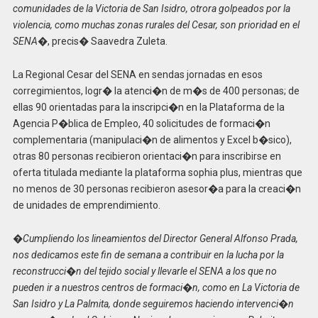
comunidades de la Victoria de San Isidro, otrora golpeados por la
violencia, como muchas zonas rurales del Cesar, son prioridad en el
SENA�
, precis� Saavedra Zuleta.
La Regional Cesar del SENA en sendas jornadas en esos
corregimientos, logr� la atenci�n de m�s de 400 personas; de
ellas 90 orientadas para la inscripci�n en la Plataforma de la
Agencia P�blica de Empleo, 40 solicitudes de formaci�n
complementaria (manipulaci�n de alimentos y Excel b�sico),
otras 80 personas recibieron orientaci�n para inscribirse en
oferta titulada mediante la plataforma sophia plus, mientras que
no menos de 30 personas recibieron asesor�a para la creaci�n
de unidades de emprendimiento.
�Cumpliendo los lineamientos del Director General Alfonso Prada,
nos dedicamos este fin de semana a contribuir en la lucha por la
reconstrucci�n del tejido social y llevarle el SENA a los que no
pueden ir a nuestros centros de formaci�n, como en La Victoria de
San Isidro y La Palmita, donde seguiremos haciendo intervenci�n