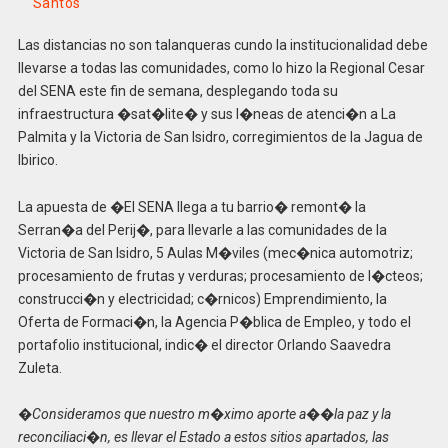
Santos
Las distancias no son talanqueras cundo la institucionalidad debe
llevarse a todas las comunidades, como lo hizo la Regional Cesar
del SENA este fin de semana, desplegando toda su
infraestructura �sat�lite� y sus l�neas de atenci�n a La
Palmita y la Victoria de San Isidro, corregimientos de la Jagua de
Ibirico.
La apuesta de �El SENA llega a tu barrio� remont� la
Serran�a del Perij�, para llevarle a las comunidades de la
Victoria de San Isidro, 5 Aulas M�viles (mec�nica automotriz;
procesamiento de frutas y verduras; procesamiento de l�cteos;
construcci�n y electricidad; c�rnicos) Emprendimiento, la
Oferta de Formaci�n, la Agencia P�blica de Empleo, y todo el
portafolio institucional, indic� el director Orlando Saavedra
Zuleta.
�Consideramos que nuestro m�ximo aporte a��la paz y la
reconciliaci�n, es llevar el Estado a estos sitios apartados, las