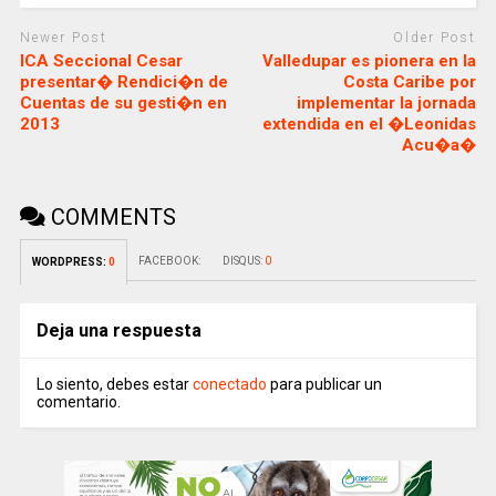
Newer Post
Older Post
ICA Seccional Cesar
Valledupar es pionera en la
presentar� Rendici�n de
Costa Caribe por
Cuentas de su gesti�n en
implementar la jornada
2013
extendida en el �Leonidas
Acu�a�
COMMENTS
FACEBOOK:
DISQUS:
0
WORDPRESS:
0
Deja una respuesta
Lo siento, debes estar
conectado
para publicar un
comentario.