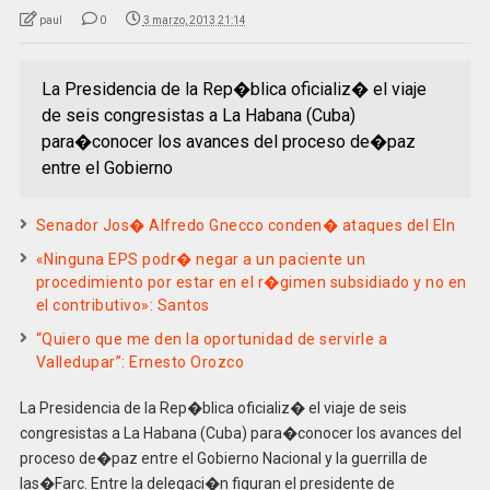
paul
0
3 marzo, 2013 21:14
La Presidencia de la Rep�blica oficializ� el viaje
de seis congresistas a La Habana (Cuba)
para�conocer los avances del proceso de�paz
entre el Gobierno
Senador Jos� Alfredo Gnecco conden� ataques del Eln
«Ninguna EPS podr� negar a un paciente un
procedimiento por estar en el r�gimen subsidiado y no en
el contributivo»: Santos
“Quiero que me den la oportunidad de servirle a
Valledupar”: Ernesto Orozco
La Presidencia de la Rep�blica oficializ� el viaje de seis
congresistas a La Habana (Cuba) para�conocer los avances del
proceso de�paz entre el Gobierno Nacional y la guerrilla de
las�Farc. Entre la delegaci�n figuran el presidente de