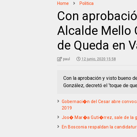
Home
Politica
Con aprobación
Alcalde Mello
de Queda en V
paul
12 junio, 2020 15:58
Con la aprobación y visto bueno del
González, decretó el ‘toque de qu
Gobernaci�n del Cesar abre convoca
2019
Jos� Mar�a Guti�rrez, sale de la g
En Bosconia respaldan la candidat