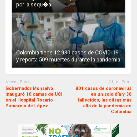
por la sequ�a
Colombia tiene 12.930 casos de COVID-19
y reporta 509 muertes durante la pandemia
Newer Post
Older Post
Gobernador Monsalvo
801 casos de coronavirus
inauguró 10 camas de UCI
en un solo día y 30
en el Hospital Rosario
fallecidos, las cifras más
Pumarejo de López
alta de la pandemia en
Colombia