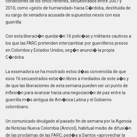
condiciones de los cinco rehenes, secuestrados entre 2007 y
2010, como «gesto de humanidad» hacia C�rdoba, destituida de
su cargo de senadora acusada de supuestos nexos con esa
guerrilla.
Con esta liberaci�n quedar�n 16 polic�as y militares cautivos a
los que las FARC pretenden intercambiar por guerrilleros presos
en Colombia y Estados Unidos, seg�n anunci� la propia
C�rdoba.
La exsenadora se ha mostrado estos d�as convencida de que
esos 16 secuestrados estar�n libres a mediados de este a�o y
de que las liberaciones de esta semana pueden ser un punto de
inflexi�n para avanzar hacia una negociaci�n de paz entre la
guerrilla m�s antigua de Am�rica Latina y el Gobierno
colombiano.
Un comunicado divulgado el pasado fin de semana por la Agencia
de Noticias Nueva Colombia (Anncol), habitual medio de difusi�n
de las proclamas de las FARC, ped�a a Santos «aprovechar la