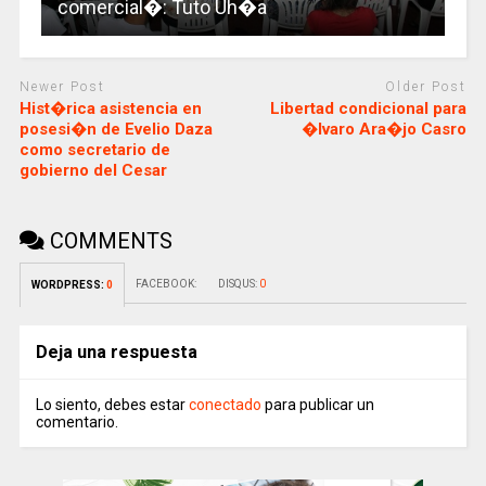
comercial�: Tuto Uh�a
Newer Post
Older Post
Hist�rica asistencia en
Libertad condicional para
posesi�n de Evelio Daza
�lvaro Ara�jo Casro
como secretario de
gobierno del Cesar
COMMENTS
FACEBOOK:
DISQUS:
0
WORDPRESS:
0
Deja una respuesta
Lo siento, debes estar
conectado
para publicar un
comentario.