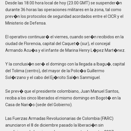
Desde las 18.00 hora local de hoy (23.00 GMT) se suspender�n
durante 36 horas las operaciones militares en la zona, tal como
prev�n los protocolos de seguridad acordados entre el CICR y el
Ministerio de Defensa.
El operativo continuar� el viernes, cuando ser�n recibidos en la
ciudad de Florencia, capital del Caquet� (sur), el concejal
Armando Acu�a y el infante de Marina Henry L�pez Mart�nez.
Y la conclusi�n ser� el domingo con la llegada a Ibagu�, capital
del Tolima (centro), del mayor de la Polic�a Guillermo
Sol�rzano y el cabo del Ej�rcito Sal�n Sanmiguel.
Se prev� que el presidente colombiano, Juan Manuel Santos,
reciba a los cinco liberados el mismo domingo en Bogot� en la
Casa de Nari�o (sede del Gobierno).
Las Fuerzas Armadas Revolucionarias de Colombia (FARC)
anunciaron el 8 de diciembre pasado la liberaci�n sin