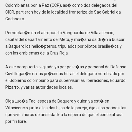
Colombianas por la Paz (CCP), as� como dos delegados del
CICR, partieron hoy de la localidad fronteriza de Sao Gabriel da
Cachoeira.
Pernoctar�n en el aeropuerto Vanguardia de Villavicencio,
capital del departamento del Meta, y ma�ana saldr�n a buscar
a Baquero los helic�pteros, tripulados por pilotos brasile�os y
con los emblemas de la Cruz Roja.
A ese aeropuerto, vigilado ya por polic�as y personal de Defensa
Civil, llegar�n en las pr�ximas horas el delegado nombrado por
el Gobierno colombiano para supervisar las liberaciones, Eduardo
Pizarro, y varias autoridades locales.
Olga Luc�a Tao, esposa de Baquero y quien ya est� en
Villavicencio junto a los dos hijos de la pareja, dijo a los periodistas
que vive «horas de ansiedad» a la espera de que el concejal sea
por fin libre.