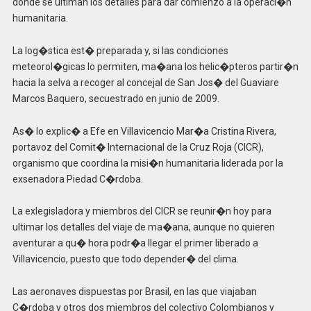
donde se ultiman los detalles para dar comienzo a la operaci�n
humanitaria.
La log�stica est� preparada y, si las condiciones
meteorol�gicas lo permiten, ma�ana los helic�pteros partir�n
hacia la selva a recoger al concejal de San Jos� del Guaviare
Marcos Baquero, secuestrado en junio de 2009.
As� lo explic� a Efe en Villavicencio Mar�a Cristina Rivera,
portavoz del Comit� Internacional de la Cruz Roja (CICR),
organismo que coordina la misi�n humanitaria liderada por la
exsenadora Piedad C�rdoba.
La exlegisladora y miembros del CICR se reunir�n hoy para
ultimar los detalles del viaje de ma�ana, aunque no quieren
aventurar a qu� hora podr�a llegar el primer liberado a
Villavicencio, puesto que todo depender� del clima.
Las aeronaves dispuestas por Brasil, en las que viajaban
C�rdoba y otros dos miembros del colectivo Colombianos y