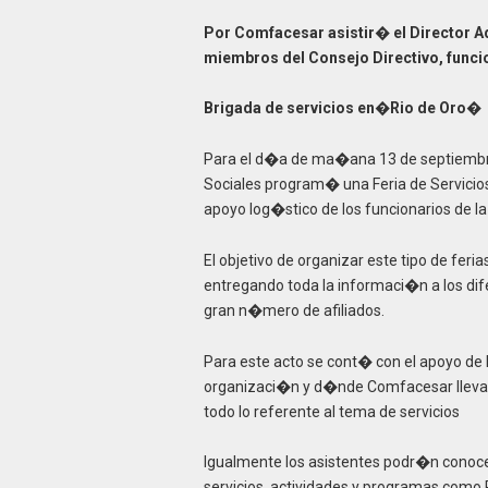
Por Comfacesar asistir� el Director Ad
miembros del Consejo Directivo, funci
Brigada de servicios en�Rio de Oro�
Para el d�a de ma�ana 13 de septiembre
Sociales program� una Feria de Servicios 
apoyo log�stico de los funcionarios de la
El objetivo de organizar este tipo de feri
entregando toda la informaci�n a los dife
gran n�mero de afiliados.
Para este acto se cont� con el apoyo de l
organizaci�n y d�nde Comfacesar llevar�
todo lo referente al tema de servicios
Igualmente los asistentes podr�n conoc
servicios, actividades y programas como