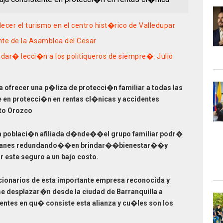
ecer el turismo en el centro hist�rico de Valledupar
nte de la Asamblea del Cesar
 dar� lecci�n a los politiqueros de siempre�: Julio
ofrecer una p�liza de protecci�n familiar a todas las
te en protecci�n en rentas cl�nicas y accidentes
sto Orozco
a la poblaci�n afiliada d�nde��el grupo familiar podr�
planes redundando��en brindar��bienestar��y
 este seguro a un bajo costo.
cionarios de esta importante empresa reconocida y
se desplazar�n desde la ciudad de Barranquilla a
sentes en qu� consiste esta alianza y cu�les son los