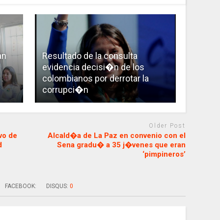
an
Resultado de la consulta
evidencia decisi�n de los
colombianos por derrotar la
corrupci�n
Older Post
vo de
Alcald�a de La Paz en convenio con el
d
Sena gradu� a 35 j�venes que eran
‘pimpineros’
FACEBOOK:
DISQUS:
0