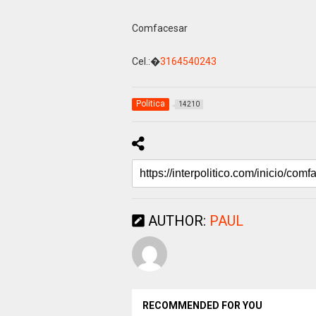
Comfacesar
Cel.:�
3164540243
Politica
14210
AUTHOR:
PAUL
RECOMMENDED FOR YOU