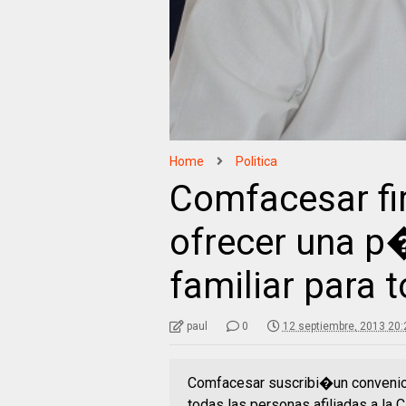
Home
Politica
Comfacesar fi
ofrecer una p
familiar para t
paul
0
12 septiembre, 2013 20:
Comfacesar suscribi�un convenio 
todas las personas afiliadas a la 