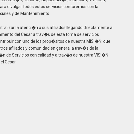
ra divulgar todos estos servicios contaremos con la
ciales y de Mantenimiento.
alizar la atenci�n a sus afiliados llegando directamente a
amento del Cesar a trav�s de esta toma de servicios
ontribuir con uno de los prop�sitos de nuestra MISI�N: que
estros afiliados y comunidad en general a trav�s de la
n de Servicios con calidad y a trav�s de nuestra VISI�N
el Cesar.