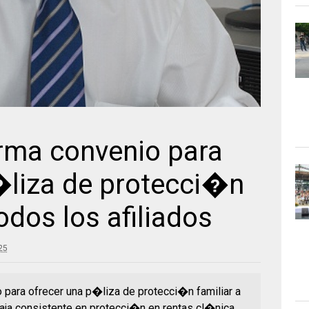
rma convenio para
�liza de protecci�n
odos los afiliados
25
para ofrecer una p�liza de protecci�n familiar a
Caja consistente en protecci�n en rentas cl�nica