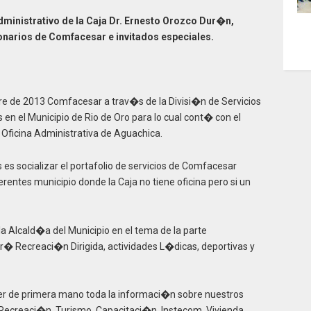
ministrativo de la Caja Dr. Ernesto Orozco Dur�n,
onarios de Comfacesar e invitados especiales.
 de 2013 Comfacesar a trav�s de la Divisi�n de Servicios
en el Municipio de Rio de Oro para lo cual cont� con el
 Oficina Administrativa de Aguachica.
as es socializar el portafolio de servicios de Comfacesar
rentes municipio donde la Caja no tiene oficina pero si un
a Alcald�a del Municipio en el tema de la parte
 Recreaci�n Dirigida, actividades L�dicas, deportivas y
er de primera mano toda la informaci�n sobre nuestros
 Recreaci�n, Turismo, Capacitaci�n, Instecom, Vivienda,