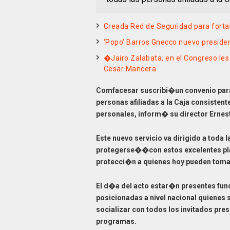
Creada Red de Seguridad para fortal
‘Popo’ Barros Gnecco nuevo preside
�Jairo Zalabata, en el Congreso les
Cesar Mancera
Comfacesar suscribi�un convenio para 
personas afiliadas a la Caja consisten
personales, inform� su director Erne
Este nuevo servicio va dirigido a tod
protegerse��con estos excelentes 
protecci�n a quienes hoy pueden tomar
El d�a del acto estar�n presentes fun
posicionadas a nivel nacional quienes 
socializar con todos los invitados pre
programas.