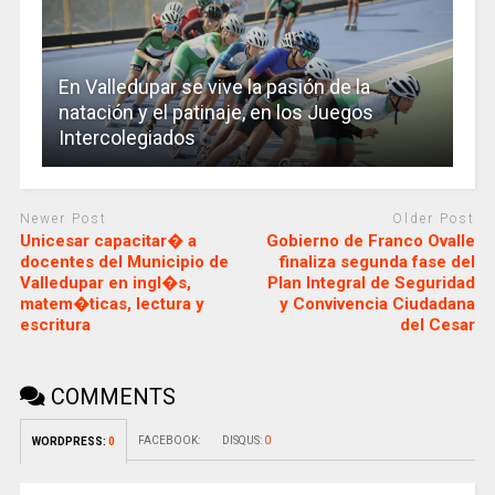
En Valledupar se vive la pasión de la
natación y el patinaje, en los Juegos
Intercolegiados
Newer Post
Older Post
Unicesar capacitar� a
Gobierno de Franco Ovalle
docentes del Municipio de
finaliza segunda fase del
Valledupar en ingl�s,
Plan Integral de Seguridad
matem�ticas, lectura y
y Convivencia Ciudadana
escritura
del Cesar
COMMENTS
FACEBOOK:
DISQUS:
0
WORDPRESS:
0