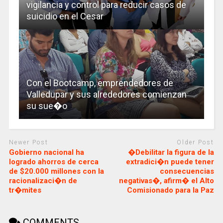
vigilancia y control para reducir casos de
suicidio en el Cesar
Con el Bootcamp, emprendedores de
Valledupar y sus alrededores comienzan
su sue�o
Newer Post
Older Post
Gobierno nacional ha
�Debilitar la figura de la
logrado ahorros de cerca
extradici�n puede tener
de $20.000 millones con la
consecuencias
racionalizaci�n de
negativas�, afirm� el Alto
tr�mites
Comisionado para la Paz
COMMENTS