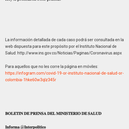
La información detallada de cada caso podrá ser consultada en la
web dispuesta para este propósito por el Instituto Nacional de
Salud: http://www.ins.gov.co/Noticias/Paginas/Coronavirus.aspx
Para aquellos que no les corre la página en móviles:
https://infogram.com/covid-19-or-instituto-nacional-de-salud-or-
colombia-1hke60w3qlz345r
𝐁𝐎𝐋𝐄𝐓𝐈𝐍
𝐃𝐄
𝐏𝐑𝐄𝐍𝐒𝐀
𝐃𝐄𝐋
𝐌𝐈𝐍𝐈𝐒𝐓𝐄𝐑𝐈𝐎
𝐃𝐄
𝐒𝐀𝐋𝐔𝐃
𝐈𝐧𝐟𝐨𝐫𝐦𝐚
@
𝐈𝐧𝐭𝐞𝐫𝐩𝐨𝐥𝐢𝐭𝐢𝐜𝐨