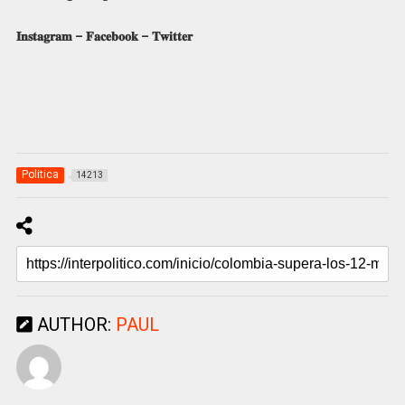
𝐈𝐧𝐬𝐭𝐚𝐠𝐫𝐚𝐦
–
𝐅𝐚𝐜𝐞𝐛𝐨𝐨𝐤
–
𝐓𝐰𝐢𝐭𝐭𝐞𝐫
Politica
14213
AUTHOR:
PAUL