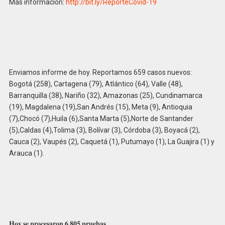
Más información:
http://bit.ly/ReporteCovid-19
Enviamos informe de hoy. Reportamos 659 casos nuevos:
Bogotá (258), Cartagena (79), Atlántico (64), Valle (48),
Barranquilla (38), Nariño (32), Amazonas (25), Cundinamarca
(19), Magdalena (19),San Andrés (15), Meta (9), Antioquia
(7),Chocó (7),Huila (6),Santa Marta (5),Norte de Santander
(5),Caldas (4),Tolima (3), Bolívar (3), Córdoba (3), Boyacá (2),
Cauca (2), Vaupés (2), Caquetá (1), Putumayo (1), La Guajira (1) y
Arauca (1).
𝐇𝐨𝐲 𝐬𝐞 𝐩𝐫𝐨𝐜𝐞𝐬𝐚𝐫𝐨𝐧 𝟔.𝟖𝟎𝟓 𝐩𝐫𝐮𝐞𝐛𝐚𝐬