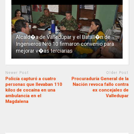
Alcald�a de Valledupar y el Batall�n de
Ingenieros Nro 10 firmaron convenio para
mejorar v�as terciarias
Newer Post
Older Post
Policía capturó a cuatro
Procuraduría General de la
personas que llevaban 110
Nación revoca fallo contra
kilos de cocaína en una
ex concejales de
ambulancia en el
Valledupar
Magdalena