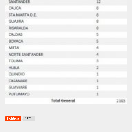
Politica
14213