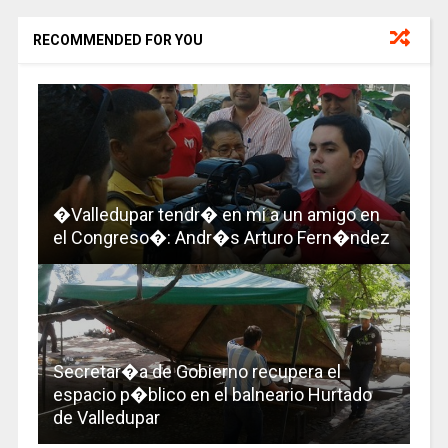
RECOMMENDED FOR YOU
�Valledupar tendr� en mi a un amigo en
el Congreso�: Andr�s Arturo Fern�ndez
Secretar�a de Gobierno recupera el
espacio p�blico en el balneario Hurtado
de Valledupar