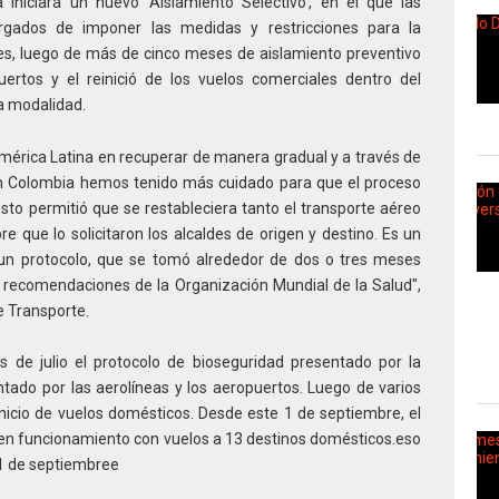
iniciará un nuevo 'Aislamiento Selectivo', en el que las
rgados de imponer las medidas y restricciones para la
es, luego de más de cinco meses de aislamiento preventivo
uertos y el reinició de los vuelos comerciales dentro del
va modalidad.
mérica Latina en recuperar de manera gradual y a través de
 En Colombia hemos tenido más cuidado para que el proceso
osto permitió que se restableciera tanto el transporte aéreo
e que lo solicitaron los alcaldes de origen y destino. Es un
 un protocolo, que se tomó alrededor de dos o tres meses
s recomendaciones de la Organización Mundial de la Salud",
e Transporte.
s de julio el protocolo de bioseguridad presentado por la
tado por las aerolíneas y los aeropuertos. Luego de varios
 inicio de vuelos domésticos. Desde este 1 de septiembre, el
en funcionamiento con vuelos a 13 destinos domésticos.eso
 1 de septiembree