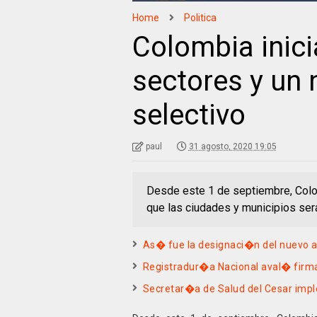
Home
Politica
Colombia inic
sectores y un 
selectivo
paul
31 agosto, 2020 19:05
Desde este 1 de septiembre, Colomb
que las ciudades y municipios ser
As� fue la designaci�n del nuevo al
Registradur�a Nacional aval� firm
Secretar�a de Salud del Cesar impl