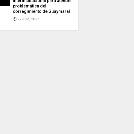
interinstitucional para atender
problemática del
corregimiento de Guaymaral
22 julio, 2026