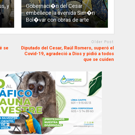
s, y
Gobernaci�n del Cesar
n
embellece la avenida Sim�n
Bol�var con obras de arte
Older Post
é se
Diputado del Cesar, Raúl Romero, superó el
Covid-19, agradeció a Dios y pidió a todos
que se cuiden