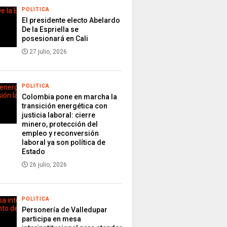
POLITICA
El presidente electo Abelardo
De la Espriella se
posesionará en Cali
27 julio, 2026
POLITICA
Colombia pone en marcha la
transición energética con
justicia laboral: cierre
minero, protección del
empleo y reconversión
laboral ya son política de
Estado
26 julio, 2026
POLITICA
Personería de Valledupar
participa en mesa