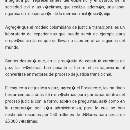
integrada por representantes del Gobierno y el Estado, de la
sociedad civil y las v�ctimas, que realiza, adem�s, una labor
rigurosa en recuperaci�n de la memoria hist�rica�, dijo.
Agreg� que el modelo colombiano de justicia transicional es un
laboratorio de experiencias que puede servir de ejemplo para
empe�os similares que se llevan a cabo en otras regiones del
mundo.
Santos destac� que, en el prop�sito de construir caminos de
paz, las v�ctimas han pasado a tomar el protagonismo al
convertirse en motores del proceso de justicia transicional.
El esquema de justicia y paz, agreg� el Presidente, les ha dado
herramientas a unas 55 mil v�ctimas para participar dentro del
proceso judicial con la formulaci�n de preguntas, as� como en
la reparaci�n por v�a administrativa, para lo cual se han
destinado recursos por 250 millones de d�lares para cerca de
25.000 v�ctimas.