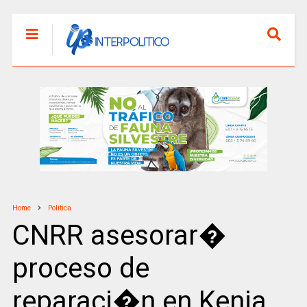
Home
Politica
CNRR asesorar�
proceso de
reparaci�n en Kenia