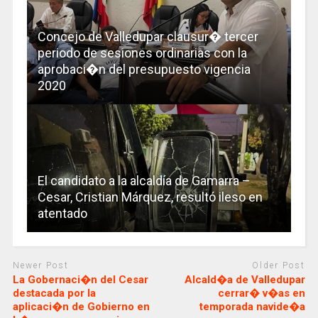
Concejo de Valledupar clausur� tercer
periodo de sesiones ordinarias con la
aprobaci�n del presupuesto vigencia
2020
El candidato a la alcaldía de Gamarra –
Cesar, Cristian Márquez, resultó ileso en
atentado
Newer Post
Older Post
La Gobernaci�n del Cesar
Alcald�a de Valledupar
destacada por la
cerrar� v�as en
aplicaci�n de Gobierno en
temporada navide�a