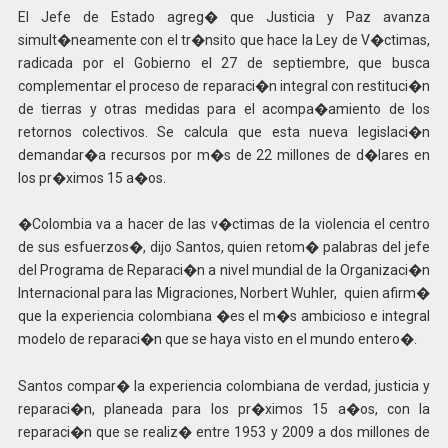
El Jefe de Estado agreg� que Justicia y Paz avanza
simult�neamente con el tr�nsito que hace la Ley de V�ctimas,
radicada por el Gobierno el 27 de septiembre, que busca
complementar el proceso de reparaci�n integral con restituci�n
de tierras y otras medidas para el acompa�amiento de los
retornos colectivos. Se calcula que esta nueva legislaci�n
demandar�a recursos por m�s de 22 millones de d�lares en
los pr�ximos 15 a�os.
�Colombia va a hacer de las v�ctimas de la violencia el centro
de sus esfuerzos�, dijo Santos, quien retom� palabras del jefe
del Programa de Reparaci�n a nivel mundial de la Organizaci�n
Internacional para las Migraciones, Norbert Wuhler, quien afirm�
que la experiencia colombiana �es el m�s ambicioso e integral
modelo de reparaci�n que se haya visto en el mundo entero�.
Santos compar� la experiencia colombiana de verdad, justicia y
reparaci�n, planeada para los pr�ximos 15 a�os, con la
reparaci�n que se realiz� entre 1953 y 2009 a dos millones de