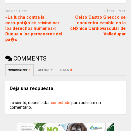
Newer Post
Older Post
«La lucha contra la
Celso Castro Gnecco se
corrupci�n es reivindicar
encuentra estable en la
los derechos humanos»:
cl�nica Cardiovascular de
Duque a los personeros del
Valledupar
pa�s
COMMENTS
FACEBOOK:
DISQUS:
0
WORDPRESS:
0
Deja una respuesta
Lo siento, debes estar
conectado
para publicar un
comentario.