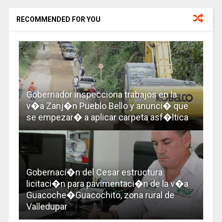
RECOMMENDED FOR YOU
Gobernador inspecciona trabajos en la
v�a Zanj�n Pueblo Bello y anunci� que
se empezar� a aplicar carpeta asf�ltica
Gobernaci�n del Cesar estructura
licitaci�n para pavimentaci�n de la v�a
Guacoche�Guacochito, zona rural de
Valledupar