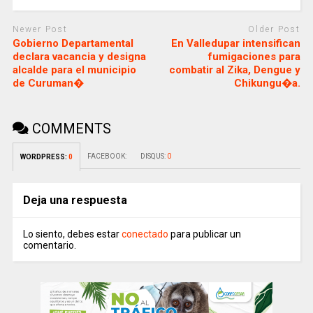
Newer Post
Older Post
Gobierno Departamental
En Valledupar intensifican
declara vacancia y designa
fumigaciones para
alcalde para el municipio
combatir al Zika, Dengue y
de Curuman�
Chikungu�a.
COMMENTS
FACEBOOK:
DISQUS:
0
WORDPRESS:
0
Deja una respuesta
Lo siento, debes estar
conectado
para publicar un
comentario.