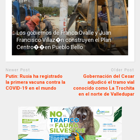
Los gobiernos de Franco Ovalle y Juan
Francisco Villaz�n construyen el Plan
Centro��en Pueblo Bello
Newer Post
Older Post
Putin: Rusia ha registrado
Gobernación del Cesar
la primera vacuna contra la
adjudicó el tramo vial
COVID-19 en el mundo
conocido como La Trochita
en el norte de Valledupar