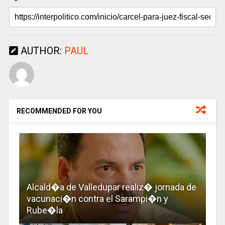
AUTHOR:
PAUL
RECOMMENDED FOR YOU
Alcald�a de Valledupar realiz� jornada de
vacunaci�n contra el Sarampi�n y
Rube�la