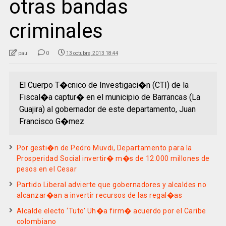
otras bandas
criminales
paul
0
13 octubre, 2013 18:44
El Cuerpo T�cnico de Investigaci�n (CTI) de la
Fiscal�a captur� en el municipio de Barrancas (La
Guajira) al gobernador de este departamento, Juan
Francisco G�mez
Por gesti�n de Pedro Muvdi, Departamento para la
Prosperidad Social invertir� m�s de 12.000 millones de
pesos en el Cesar
Partido Liberal advierte que gobernadores y alcaldes no
alcanzar�an a invertir recursos de las regal�as
Alcalde electo ‘Tuto’ Uh�a firm� acuerdo por el Caribe
colombiano