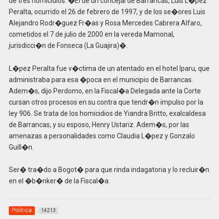
de tres homicidios. �El de un concejal de Barrancas, Luis L�pez
Peralta, ocurrido el 26 de febrero de 1997, y de los se�ores Luis
Alejandro Rodr�guez Fr�as y Rosa Mercedes Cabrera Alfaro,
cometidos el 7 de julio de 2000 en la vereda Mamonal,
jurisdicci�n de Fonseca (La Guajira)�.
L�pez Peralta fue v�ctima de un atentado en el hotel Iparu, que
administraba para esa �poca en el municipio de Barrancas.
Adem�s, dijo Perdomo, en la Fiscal�a Delegada ante la Corte
cursan otros procesos en su contra que tendr�n impulso por la
ley 906. Se trata de los homicidios de Yiandra Britto, exalcaldesa
de Barrancas, y su esposo, Henry Ustariz. Adem�s, por las
amenazas a personalidades como Claudia L�pez y Gonzalo
Guill�n.
Ser� tra�do a Bogot� para que rinda indagatoria y lo recluir�n
en el �b�nker� de la Fiscal�a.
Politica
14213