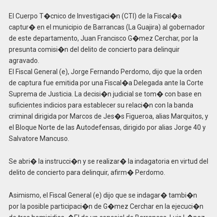
El Cuerpo T�cnico de Investigaci�n (CTI) de la Fiscal�a
captur� en el municipio de Barrancas (La Guajira) al gobernador
de este departamento, Juan Francisco G�mez Cerchar, por la
presunta comisi�n del delito de concierto para delinquir
agravado.
El Fiscal General (e), Jorge Fernando Perdomo, dijo que la orden
de captura fue emitida por una Fiscal�a Delegada ante la Corte
Suprema de Justicia. La decisi�n judicial se tom� con base en
suficientes indicios para establecer su relaci�n con la banda
criminal dirigida por Marcos de Jes�s Figueroa, alias Marquitos, y
el Bloque Norte de las Autodefensas, dirigido por alias Jorge 40 y
Salvatore Mancuso.
Se abri� la instrucci�n y se realizar� la indagatoria en virtud del
delito de concierto para delinquir, afirm� Perdomo.
Asimismo, el Fiscal General (e) dijo que se indagar� tambi�n
por la posible participaci�n de G�mez Cerchar en la ejecuci�n