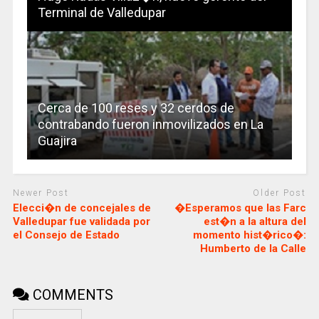
Terminal de Valledupar
Cerca de 100 reses y 32 cerdos de
contrabando fueron inmovilizados en La
Guajira
Newer Post
Older Post
Elecci�n de concejales de
�Esperamos que las Farc
Valledupar fue validada por
est�n a la altura del
el Consejo de Estado
momento hist�rico�:
Humberto de la Calle
COMMENTS