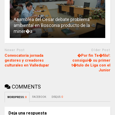
Asamblea del Cesar debate problema
ambiental en Bosconia producto de la
miner�a
Newer Post
Older Post
Convocatoria jornada
�Por fin Te�filo!:
gestores y creadores
consigui� su primer
culturales en Valledupar
t�tulo de Liga con el
Junior
COMMENTS
FACEBOOK:
DISQUS:
0
WORDPRESS:
0
Deja una respuesta