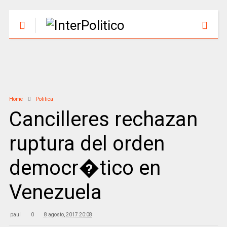
Home
Politica
Cancilleres rechazan
ruptura del orden
democr�tico en
Venezuela
paul
0
8 agosto, 2017 20:08