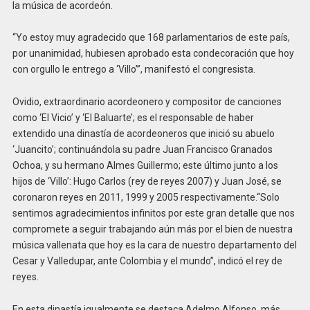
la música de acordeón.
“Yo estoy muy agradecido que 168 parlamentarios de este país,
por unanimidad, hubiesen aprobado esta condecoración que hoy
con orgullo le entrego a ‘Villo’”, manifestó el congresista.
Ovidio, extraordinario acordeonero y compositor de canciones
como ‘El Vicio’ y ‘El Baluarte’; es el responsable de haber
extendido una dinastía de acordeoneros que inició su abuelo
‘Juancito’; continuándola su padre Juan Francisco Granados
Ochoa, y su hermano Almes Guillermo; este último junto a los
hijos de ‘Villo’: Hugo Carlos (rey de reyes 2007) y Juan José, se
coronaron reyes en 2011, 1999 y 2005 respectivamente.“Solo
sentimos agradecimientos infinitos por este gran detalle que nos
compromete a seguir trabajando aún más por el bien de nuestra
música vallenata que hoy es la cara de nuestro departamento del
Cesar y Valledupar, ante Colombia y el mundo”, indicó el rey de
reyes.
En esta dinastía igualmente se destaca Adelmo Alfonso, más