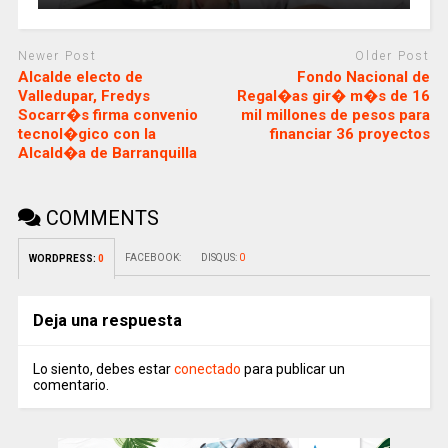
Newer Post
Older Post
Alcalde electo de
Fondo Nacional de
Valledupar, Fredys
Regal�as gir� m�s de 16
Socarr�s firma convenio
mil millones de pesos para
tecnol�gico con la
financiar 36 proyectos
Alcald�a de Barranquilla
COMMENTS
FACEBOOK:
DISQUS:
0
WORDPRESS:
0
Deja una respuesta
Lo siento, debes estar
conectado
para publicar un
comentario.