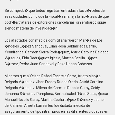
Se comprob� que todos registran entradas a las c�rceles de
esas ciudades por lo que la Fiscal�a maneja la hip�tesis de que
podr�a tratarse de extorsiones carcelarias, sin embargo sigue
siendo materia de investigaci�n.
Los afectados con medida domiciliaria fueron Mar�a de Los
�ngeles L�pez Sandoval, Lilian Rosa Saldarriaga Berrio,
Yennifer del Carmen Sierra Rodr�guez, Astrid Carolina Delgado
V�squez, Elda Rodr�guez Iglesia, Martha Cecilia L�pez
G�mez, Pedro Juan Sandoval y Erika Henao Cabezas.
Mientras que a Yeison Rafael Escorcia Corro, Arieth Mar�a
Delgado V�squez, Jhon Freddy Rueda Ojeda, Astrid Carolina
Delgado V�squez, Milena del Carmen Rebollo Garay, Ceidy
Johanna S�nchez Pamplona, Bertha Isabel R�os Salas, �scar
Manuel Revollo Garay, Martha Cecilia L�pez G�mez y Leonor
del Carmen Arrieta Larrea, les fue dictada medida de
aseguramiento de tipo intramuros en las diferentes ciudades en