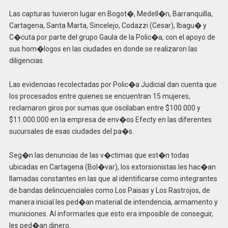
Las capturas tuvieron lugar en Bogot�, Medell�n, Barranquilla,
Cartagena, Santa Marta, Sincelejo, Codazzi (Cesar), Ibagu� y
C�cuta por parte del grupo Gaula de la Polic�a, con el apoyo de
sus hom�logos en las ciudades en donde se realizaron las
diligencias.
Las evidencias recolectadas por Polic�a Judicial dan cuenta que
los procesados entre quienes se encuentran 15 mujeres,
reclamaron giros por sumas que oscilaban entre $100.000 y
$11.000.000 en la empresa de env�os Efecty en las diferentes
sucursales de esas ciudades del pa�s.
Seg�n las denuncias de las v�ctimas que est�n todas
ubicadas en Cartagena (Bol�var), los extorsionistas les hac�an
llamadas constantes en las que al identificarse como integrantes
de bandas delincuenciales como Los Paisas y Los Rastrojos, de
manera inicial les ped�an material de intendencia, armamento y
municiones. Al informarles que esto era imposible de conseguir,
les ped�an dinero.