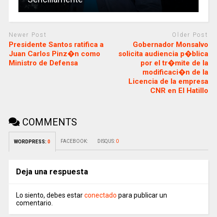
Newer Post
Older Post
Presidente Santos ratifica a
Gobernador Monsalvo
Juan Carlos Pinz�n como
solicita audiencia p�blica
Ministro de Defensa
por el tr�mite de la
modificaci�n de la
Licencia de la empresa
CNR en El Hatillo
COMMENTS
FACEBOOK:
DISQUS:
0
WORDPRESS:
0
Deja una respuesta
Lo siento, debes estar
conectado
para publicar un
comentario.