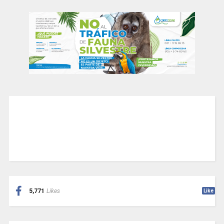
5,771
Likes
Like