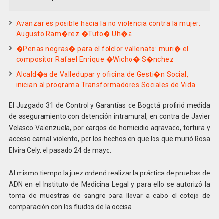
Avanzar es posible hacia la no violencia contra la mujer:
Augusto Ram�rez �Tuto� Uh�a
�Penas negras� para el folclor vallenato: muri� el
compositor Rafael Enrique �Wicho� S�nchez
Alcald�a de Valledupar y oficina de Gesti�n Social,
inician al programa Transformadores Sociales de Vida
El Juzgado 31 de Control y Garantías de Bogotá profirió medida
de aseguramiento con detención intramural, en contra de Javier
Velasco Valenzuela, por cargos de homicidio agravado, tortura y
acceso carnal violento, por los hechos en que los que murió Rosa
Elvira Cely, el pasado 24 de mayo.
Al mismo tiempo la juez ordenó realizar la práctica de pruebas de
ADN en el Instituto de Medicina Legal y para ello se autorizó la
toma de muestras de sangre para llevar a cabo el cotejo de
comparación con los fluidos de la occisa.