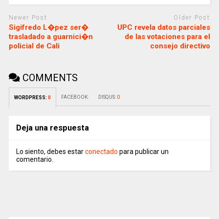
Newer Post
Older Post
Sigifredo L�pez ser�
UPC revela datos parciales
trasladado a guarnici�n
de las votaciones para el
policial de Cali
consejo directivo
COMMENTS
FACEBOOK:
DISQUS:
0
WORDPRESS:
0
Deja una respuesta
Lo siento, debes estar
conectado
para publicar un
comentario.