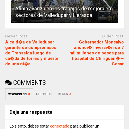
Afinia avanza en los trabajos de mejora en
sectores de Valledupar y Llerasca
Newer Post
Older Post
Alcald�a de Valledupar
Gobernador Monsalvo
garante de compromisos
anunci� inversi�n de 7
de Transelca luego de
mil millones de pesos para
ca�da de torres y muerte
hospital de Chiriguan� –
de una ni�a
Cesar
COMMENTS
FACEBOOK:
DISQUS:
0
WORDPRESS:
0
Deja una respuesta
Lo siento, debes estar
conectado
para publicar un