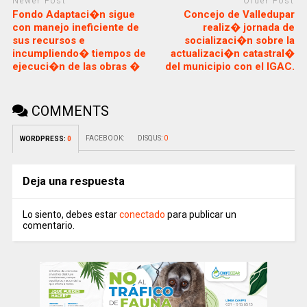
Newer Post
Older Post
Fondo Adaptaci�n sigue
Concejo de Valledupar
con manejo ineficiente de
realiz� jornada de
sus recursos e
socializaci�n sobre la
incumpliendo� tiempos de
actualizaci�n catastral�
ejecuci�n de las obras �
del municipio con el IGAC.
COMMENTS
FACEBOOK:
DISQUS:
0
WORDPRESS:
0
Deja una respuesta
Lo siento, debes estar
conectado
para publicar un
comentario.