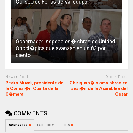
Coliseo de Ferias de Valledupar
Gobernador inspeccion� obras de Unidad
Oncol�gica que avanzan en un 83 por
ciento
Newer Post
Older Post
Pedro Muvdi, presidente de
Chiriguan� clama obras en
la Comisi�n Cuarta de la
sesi�n de la Asamblea del
C�mara
Cesar
COMMENTS
FACEBOOK:
DISQUS:
0
WORDPRESS:
0