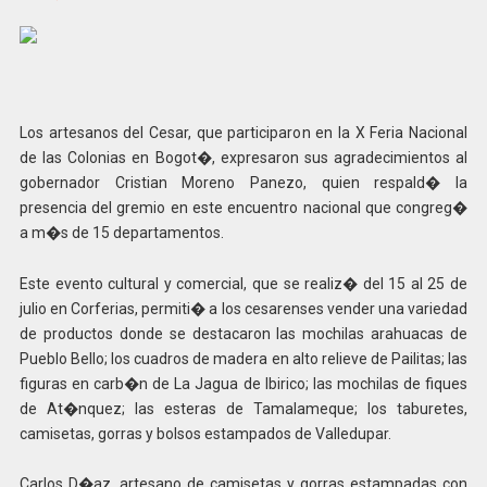
Los artesanos del Cesar, que participaron en la X Feria Nacional
de las Colonias en Bogot�, expresaron sus agradecimientos al
gobernador Cristian Moreno Panezo, quien respald� la
presencia del gremio en este encuentro nacional que congreg�
a m�s de 15 departamentos.
Este evento cultural y comercial, que se realiz� del 15 al 25 de
julio en Corferias, permiti� a los cesarenses vender una variedad
de productos donde se destacaron las mochilas arahuacas de
Pueblo Bello; los cuadros de madera en alto relieve de Pailitas; las
figuras en carb�n de La Jagua de Ibirico; las mochilas de fiques
de At�nquez; las esteras de Tamalameque; los taburetes,
camisetas, gorras y bolsos estampados de Valledupar.
Carlos D�az, artesano de camisetas y gorras estampadas con