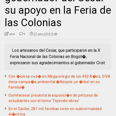
su apoyo en la Feria de
las Colonias
paul
0
27 julio, 2010 15:08
Los artesanos del Cesar, que participaron en la X
Feria Nacional de las Colonias en Bogot�,
expresaron sus agradecimientos al gobernador Crist
Con �cerca viva� en Megacolegio de los 450 A�os, SIVA
inicia campa�a ambiental �Adopte un �rbol en su
Familia�
Comfacesar presenta la exposici�n de pinturas de
estudiantes con el tema ‘Tejiendo obras’
En el Caribe, 281 mil familias viven en subnormalidad
el�ctrica