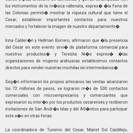
los instrumentos de la m�sica vallenata, expres� �la Feria de
las Colonias permiti� mostrar la riqueza cultural que tiene el
Cesar; establecer importantes contactos para nuestros
mercados y fortalecer la imagen de nuestro departamento�.
Irina Calder�n y Hellman Borrero, afirmaron que �la presencia
del Cesar en este evento sirvi� de plataforma comercial para
nuestros productos� y Teresita Ni�o expres� �las
organizaciones de mujeres arahuacas establecimos contactos
directos para vender nuestras mochilas sin intermediarios�.
Seg�n informaron los propios artesanos las ventas alcanzaron
los 72 millones de pesos, se lograron m�s de 500 contactos
comerciales con microempresarios y comerciantes que
expresaron su inter�s por los productos cesarenses y recibieron
invitaciones de San Andr�s Islas y del Atl�ntico para participar
este a�o en otras ferias.
La coordinadora de Turismo del Cesar, Mairet Sol Castillejo,