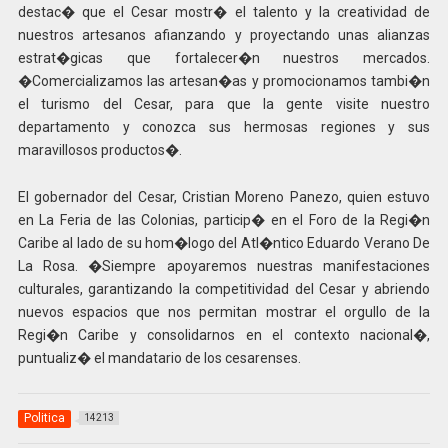
destac� que el Cesar mostr� el talento y la creatividad de
nuestros artesanos afianzando y proyectando unas alianzas
estrat�gicas que fortalecer�n nuestros mercados.
�Comercializamos las artesan�as y promocionamos tambi�n
el turismo del Cesar, para que la gente visite nuestro
departamento y conozca sus hermosas regiones y sus
maravillosos productos�.
El gobernador del Cesar, Cristian Moreno Panezo, quien estuvo
en La Feria de las Colonias, particip� en el Foro de la Regi�n
Caribe al lado de su hom�logo del Atl�ntico Eduardo Verano De
La Rosa. �Siempre apoyaremos nuestras manifestaciones
culturales, garantizando la competitividad del Cesar y abriendo
nuevos espacios que nos permitan mostrar el orgullo de la
Regi�n Caribe y consolidarnos en el contexto nacional�,
puntualiz� el mandatario de los cesarenses.
Politica
14213