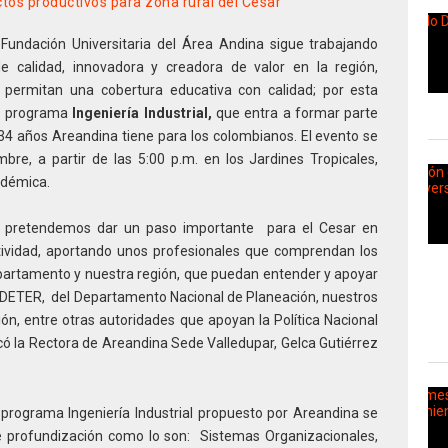
os productivos para zona rural del Cesar
Fundación Universitaria del Área Andina sigue trabajando
 calidad, innovadora y creadora de valor en la región,
e permitan una cobertura educativa con calidad; por esta
vo programa
Ingeniería Industrial,
que entra a formar parte
4 años Areandina tiene para los colombianos. El evento se
bre, a partir de las 5:00 p.m. en los Jardines Tropicales,
adémica.
pretendemos dar un paso importante para el Cesar en
tividad, aportando unos profesionales que comprendan los
epartamento y nuestra región, que puedan entender y apoyar
NDETER, del Departamento Nacional de Planeación, nuestros
ón, entre otras autoridades que apoyan la Política Nacional
icó la Rectora de Areandina Sede Valledupar, Gelca Gutiérrez
 programa Ingeniería Industrial propuesto por Areandina se
e profundización como lo son: Sistemas Organizacionales,