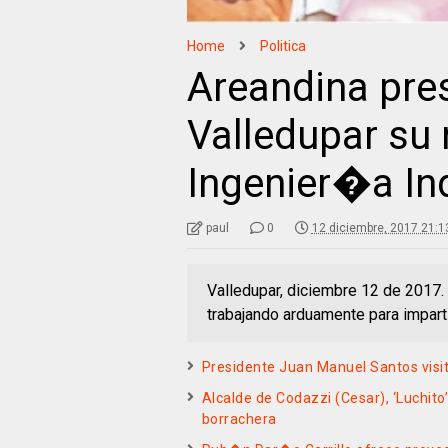
Home
Politica
Areandina pre
Valledupar su
Ingenier�a Ind
paul
0
12 diciembre, 2017 21:1
Valledupar, diciembre 12 de 2017. 
trabajando arduamente para impart
Presidente Juan Manuel Santos vis
Alcalde de Codazzi (Cesar), ‘Luchi
borrachera