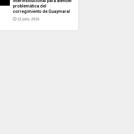
interinstitucional para atender
problemática del
corregimiento de Guaymaral
22 julio, 2026