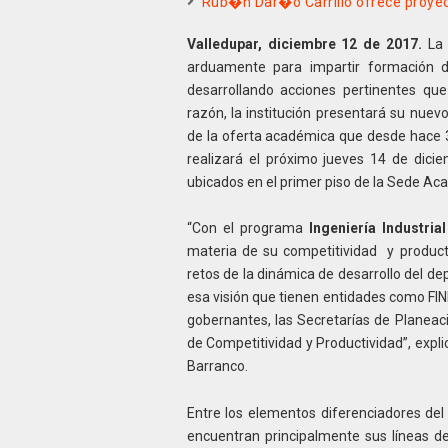
Rub�n Dar�o Carrillo ofrece proyect
Valledupar, diciembre 12 de 2017.
La 
arduamente para impartir formación de
desarrollando acciones pertinentes qu
razón, la institución presentará su nue
de la oferta académica que desde hace 3
realizará el próximo jueves 14 de diciem
ubicados en el primer piso de la Sede Ac
“Con el programa
Ingeniería Industrial
materia de su competitividad y produc
retos de la dinámica de desarrollo del d
esa visión que tienen entidades como FI
gobernantes, las Secretarías de Planeaci
de Competitividad y Productividad”, expl
Barranco.
Entre los elementos diferenciadores del
encuentran principalmente sus líneas d