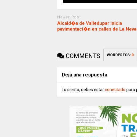
Newer Post
Alcald�a de Valledupar inicia
pavimentaci�n en calles de La Neva
COMMENTS
WORDPRESS:
0
Deja una respuesta
Lo siento, debes estar
conectado
para 