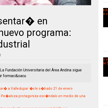
sentar� en
 nuevo programa:
ustrial
3
La Fundación Universitaria del Área Andina sigue
ir formaci&oacu
itar� a Valledupar �ste s�bado 21 de enero
to’ Pe�aloza protagoniza esc�ndalo en medio de una