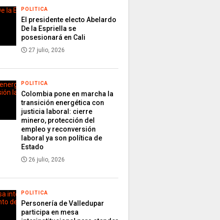
POLITICA
El presidente electo Abelardo
De la Espriella se
posesionará en Cali
27 julio, 2026
POLITICA
Colombia pone en marcha la
transición energética con
justicia laboral: cierre
minero, protección del
empleo y reconversión
laboral ya son política de
Estado
26 julio, 2026
POLITICA
Personería de Valledupar
participa en mesa