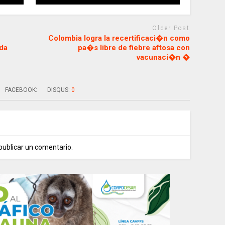
Older Post
Colombia logra la recertificaci�n como
da
pa�s libre de fiebre aftosa con
vacunaci�n �
FACEBOOK:
DISQUS:
0
publicar un comentario.