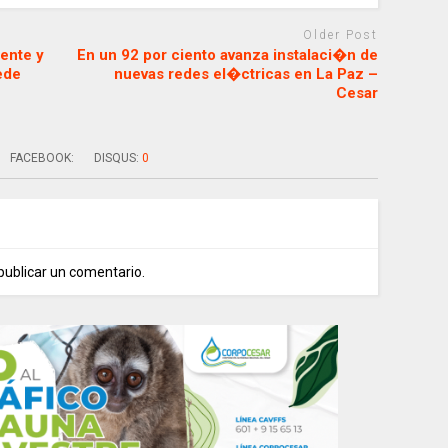
Older Post
ente y
En un 92 por ciento avanza instalaci�n de
ede
nuevas redes el�ctricas en La Paz –
Cesar
FACEBOOK:
DISQUS:
0
publicar un comentario.