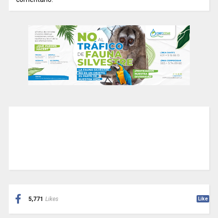
5,771
Likes
Like