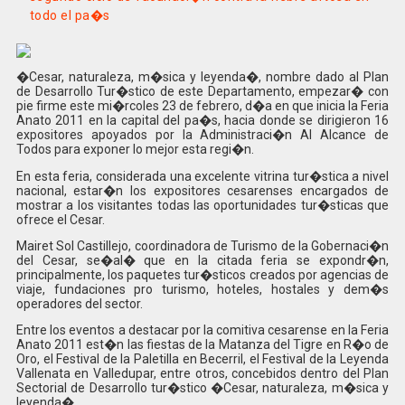
todo el pa�s
�Cesar, naturaleza, m�sica y leyenda�, nombre dado al Plan
de Desarrollo Tur�stico de este Departamento, empezar� con
pie firme este mi�rcoles 23 de febrero, d�a en que inicia la Feria
Anato 2011 en la capital del pa�s, hacia donde se dirigieron 16
expositores apoyados por la Administraci�n Al Alcance de
Todos para exponer lo mejor esta regi�n.
En esta feria, considerada una excelente vitrina tur�stica a nivel
nacional, estar�n los expositores cesarenses encargados de
mostrar a los visitantes todas las oportunidades tur�sticas que
ofrece el Cesar.
Mairet Sol Castillejo, coordinadora de Turismo de la Gobernaci�n
del Cesar, se�al� que en la citada feria se expondr�n,
principalmente, los paquetes tur�sticos creados por agencias de
viaje, fundaciones pro turismo, hoteles, hostales y dem�s
operadores del sector.
Entre los eventos a destacar por la comitiva cesarense en la Feria
Anato 2011 est�n las fiestas de la Matanza del Tigre en R�o de
Oro, el Festival de la Paletilla en Becerril, el Festival de la Leyenda
Vallenata en Valledupar, entre otros, concebidos dentro del Plan
Sectorial de Desarrollo tur�stico �Cesar, naturaleza, m�sica y
leyenda�.