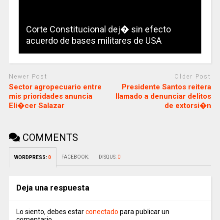
Corte Constitucional dej� sin efecto
acuerdo de bases militares de USA
Newer Post
Older Post
Sector agropecuario entre
Presidente Santos reitera
mis prioridades anuncia
llamado a denunciar delitos
Eli�cer Salazar
de extorsi�n
COMMENTS
FACEBOOK:
DISQUS:
0
WORDPRESS:
0
Deja una respuesta
Lo siento, debes estar
conectado
para publicar un
comentario.