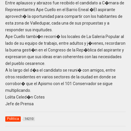
Entre aplausos y abrazos fue recibido el candidato a C�mara de
Representantes Ape Cuello en el Barrio Eneal.�El aspirante
aprovech� la oportunidad para compartir con los habitantes de
esta zona de Valledupar, cada una de sus propuestas y a
responder sus inquitudes.
Ape Cuello tambi�n recorri� los locales de La Galeria Popular al
lado de su equipo de trabajo, entre adultos y j�venes, recordaron
la buena gesti�n en el Congreso de la Rep�blica del aspirante y
expresaron que sus ideas eran coherentes con las necesidades
del pueblo cesarence.
A lo largo del d�a el candidato se reuni� con amigos, entre
otros residentes en varios sectores de la ciudad en donde se
corrobor� que el Apismo con el 101 Conservador se sigue
multiplicando.
Lolita Celed�n Cotes
Jefe de Prensa
Politica
14210