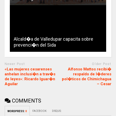
Alcald�a de Valledupar capacita sobre
prevenci�n del Sida
Newer Post
Older Post
«Las mujeres cesarenses
Alfonso Mattos recibi�
anhelan inclusi�n a trav�s
respaldo de l�deres
de leyes»: Ricardo Iguar�n
pol�ticos de Chimichagua
Aguilar
– Cesar
COMMENTS
FACEBOOK:
DISQUS:
WORDPRESS:
0