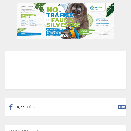
5,771
Likes
Like