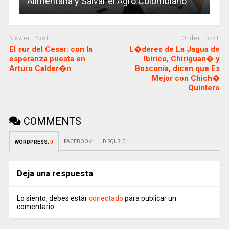
Alimentaria y Salvar el Agro Colombiano
Newer Post
Older Post
El sur del Cesar: con la
L�deres de La Jagua de
esperanza puesta en
Ibirico, Chiriguan� y
Arturo Calder�n
Bosconia, dicen que Es
Mejor con Chich�
Quintero
COMMENTS
FACEBOOK:
DISQUS:
0
WORDPRESS:
0
Deja una respuesta
Lo siento, debes estar
conectado
para publicar un
comentario.