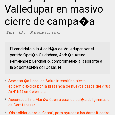
Valledupar en masivo
cierre de campa�a
paul
0
13 octubre, 2015 23:02
El candidato a la Alcald�a de Valledupar por el
partido Opci�n Ciudadana, Andr�s Arturo
Fern�ndez Cerchiario, comprometi� al aspirante a
la Gobernaci�n del Cesar, Fr
Secretar�a Local de Salud intensifica alerta
epidemiol�gica por la presencia de nuevos casos del virus
A(H1N1) en Colombia
Asesinada Ilina Mar�a Guerra cuando sal�a del gimnasio
de Comfacesar
‘Ola solidaria por el Cesar’, para ayudar a los damnificados