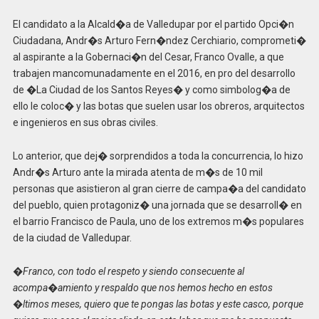
El candidato a la Alcald�a de Valledupar por el partido Opci�n
Ciudadana, Andr�s Arturo Fern�ndez Cerchiario, comprometi�
al aspirante a la Gobernaci�n del Cesar, Franco Ovalle, a que
trabajen mancomunadamente en el 2016, en pro del desarrollo
de �La Ciudad de los Santos Reyes� y como simbolog�a de
ello le coloc� y las botas que suelen usar los obreros, arquitectos
e ingenieros en sus obras civiles.
Lo anterior, que dej� sorprendidos a toda la concurrencia, lo hizo
Andr�s Arturo ante la mirada atenta de m�s de 10 mil
personas que asistieron al gran cierre de campa�a del candidato
del pueblo, quien protagoniz� una jornada que se desarroll� en
el barrio Francisco de Paula, uno de los extremos m�s populares
de la ciudad de Valledupar.
�Franco, con todo el respeto y siendo consecuente al
acompa�amiento y respaldo que nos hemos hecho en estos
�ltimos meses, quiero que te pongas las botas y este casco, porque