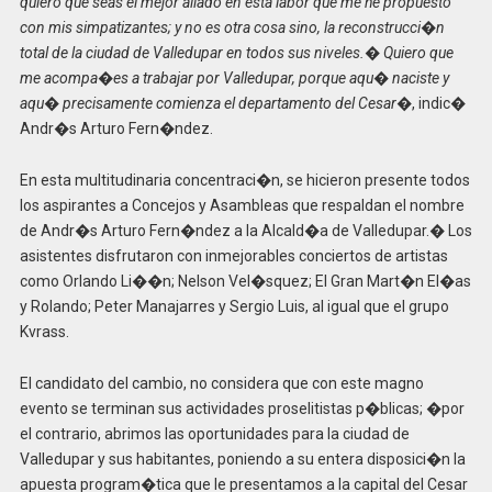
quiero que seas el mejor aliado en esta labor que me he propuesto
con mis simpatizantes; y no es otra cosa sino, la reconstrucci�n
total de la ciudad de Valledupar en todos sus niveles.� Quiero que
me acompa�es a trabajar por Valledupar, porque aqu� naciste y
aqu� precisamente comienza el departamento del Cesar�
, indic�
Andr�s Arturo Fern�ndez.
En esta multitudinaria concentraci�n, se hicieron presente todos
los aspirantes a Concejos y Asambleas que respaldan el nombre
de Andr�s Arturo Fern�ndez a la Alcald�a de Valledupar.� Los
asistentes disfrutaron con inmejorables conciertos de artistas
como Orlando Li��n; Nelson Vel�squez; El Gran Mart�n El�as
y Rolando; Peter Manajarres y Sergio Luis, al igual que el grupo
Kvrass.
El candidato del cambio, no considera que con este magno
evento se terminan sus actividades proselitistas p�blicas; �por
el contrario, abrimos las oportunidades para la ciudad de
Valledupar y sus habitantes, poniendo a su entera disposici�n la
apuesta program�tica que le presentamos a la capital del Cesar