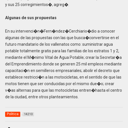
y sus 25 corregimientos�, agreg�.
Algunas de sus propuestas
En su intervenci�n�Fern�ndez�
Cerchiario�dio a conocer
algunas de las propuestas con las que busca�convertirse en el
futuro mandatario de los vallenatos como: suministrar agua
potable totalmente gratis para las familias de los estratos 1 y 2,
mediante el M�nimo Vital de Agua Potable; crear la Secretar�a
del Emprendimiento donde se generen 25 mil empleos mediante
capacitaci�n en semilleros empresariales; abolir el decreto que
establece restricci�n a las motocicletas, en el sentido de que las
motos tienen que ser conducidas por el mismo due�o; crear
v�as alternas para que las motocicletas entren�hasta el centro
de la ciudad, entre otros planteamientos.
Politica
14210