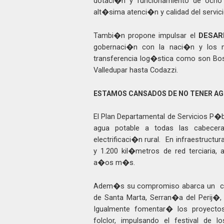
dotaci�n y funcionamiento de ocho 
alt�sima atenci�n y calidad del servici
Tambi�n propone impulsar el
DESAR
gobernaci�n con la naci�n y los m
transferencia log�stica como son Bo
Valledupar hasta Codazzi.
ESTAMOS CANSADOS DE NO TENER AG
El Plan Departamental de Servicios P�
agua potable a todas las cabecera
electrificaci�n rural.
En infraestructu
y 1.200 kil�metros de red terciaria
a�os m�s.
Adem�s su compromiso abarca un
c
de Santa Marta, Serran�a del Perij�
Igualmente fomentar� los proyectos
folclor, impulsando el festival de 