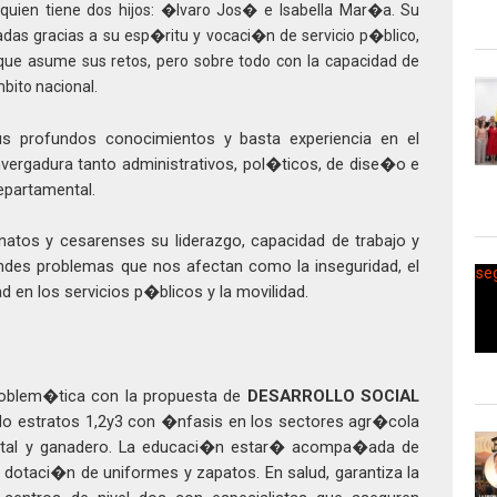
 quien tiene dos hijos: �lvaro Jos� e Isabella Mar�a. Su
das gracias a su esp�ritu y
vocaci�n de servicio p�blico,
 que asume sus retos, pero sobre todo con la capacidad de
bito nacional.
 profundos conocimientos y basta experiencia en el
vergadura tanto administrativos, pol�ticos, de dise�o e
departamental.
atos y cesarenses su liderazgo, capacidad de trabajo y
ndes problemas que nos afectan como la inseguridad, el
d en los servicios p�blicos y la movilidad.
roblem�tica con la propuesta de
DESARROLLO SOCIAL
a lo estratos 1,2y3 con �nfasis en los sectores agr�cola
estal y ganadero. La educaci�n estar� acompa�ada de
 dotaci�n de uniformes y zapatos. En salud, garantiza la