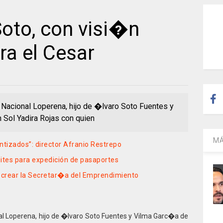
oto, con visi�n
ra el Cesar
o Nacional Loperena, hijo de �lvaro Soto Fuentes y
Sol Yadira Rojas con quien
MÁ
ntizados”: director Afranio Restrepo
ites para expedición de pasaportes
crear la Secretar�a del Emprendimiento
onal Loperena, hijo de �lvaro Soto Fuentes y Vilma Garc�a de