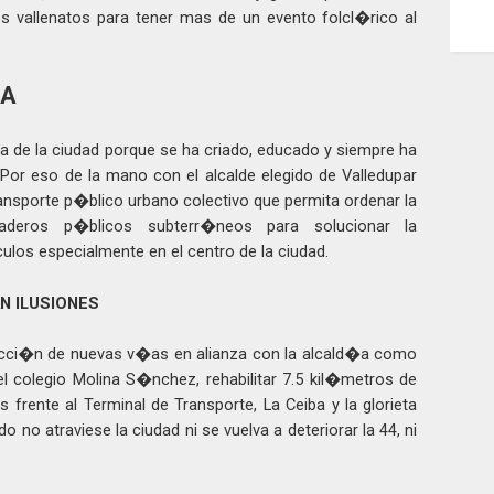
os vallenatos para tener mas de un evento folcl�rico al
TA
 de la ciudad porque se ha criado, educado y siempre ha
Por eso de la mano con el alcalde elegido de Valledupar
ransporte p�blico urbano colectivo que permita ordenar la
eaderos p�blicos subterr�neos para solucionar la
los especialmente en el centro de la ciudad.
N ILUSIONES
trucci�n de nuevas v�as en alianza con la alcald�a como
 colegio Molina S�nchez, rehabilitar 7.5 kil�metros de
 frente al Terminal de Transporte, La Ceiba y la glorieta
 no atraviese la ciudad ni se vuelva a deteriorar la 44, ni