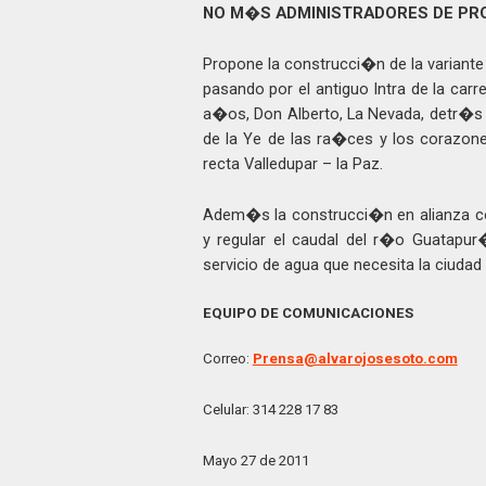
NO M�S ADMINISTRADORES DE PR
Propone la construcci�n de la variante 
pasando por el antiguo Intra de la carr
a�os, Don Alberto, La Nevada, detr�s
de la Ye de las ra�ces y los corazone
recta Valledupar – la Paz.
Adem�s la construcci�n en alianza co
y regular el caudal del r�o Guatapur
servicio de agua que necesita la ciudad
EQUIPO DE COMUNICACIONES
Correo:
Prensa@alvarojosesoto.com
Celular: 314 228 17 83
Mayo 27 de 2011