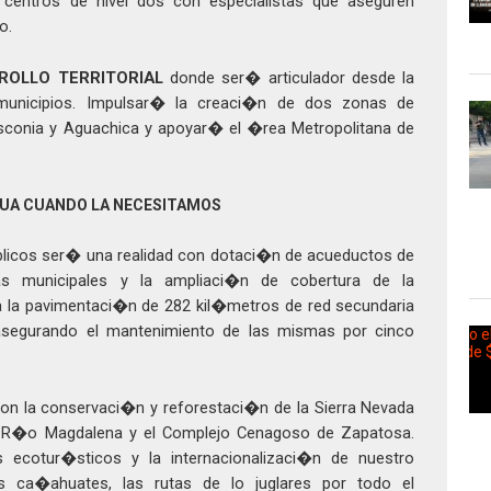
centros de nivel dos con especialistas que aseguren
o.
ROLLO TERRITORIAL
donde ser� articulador desde la
unicipios. Impulsar� la creaci�n de dos zonas de
sconia y Aguachica y apoyar� el �rea Metropolitana de
UA CUANDO LA NECESITAMOS
blicos ser� una realidad con dotaci�n de acueductos de
s municipales y la ampliaci�n de cobertura de la
ra la pavimentaci�n de 282 kil�metros de red secundaria
, asegurando el mantenimiento de las mismas por cinco
on la conservaci�n y reforestaci�n de la Sierra Nevada
, R�o Magdalena y el Complejo Cenagoso de Zapatosa.
 ecotur�sticos y la internacionalizaci�n de nuestro
los ca�ahuates, las rutas de lo juglares por todo el