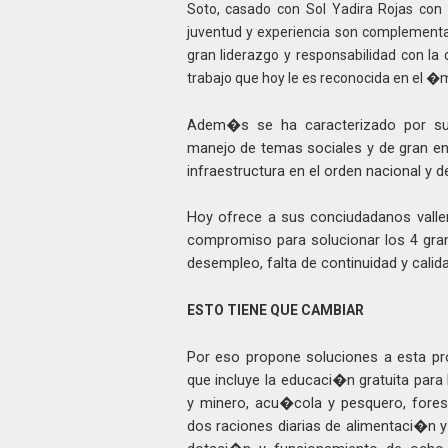
Soto, casado con Sol Yadira Rojas con
juventud y experiencia son complementa
gran
liderazgo y responsabilidad con la
trabajo que hoy le es reconocida en el �m
Adem�s se ha caracterizado por sus
manejo de temas sociales y de gran en
infraestructura en el orden nacional y 
Hoy ofrece a sus conciudadanos vallen
compromiso para solucionar los 4 gra
desempleo, falta de continuidad y calida
ESTO TIENE QUE CAMBIAR
Por eso propone soluciones a esta p
que incluye la educaci�n gratuita par
y minero, acu�cola y pesquero, for
dos raciones diarias de alimentaci�n y