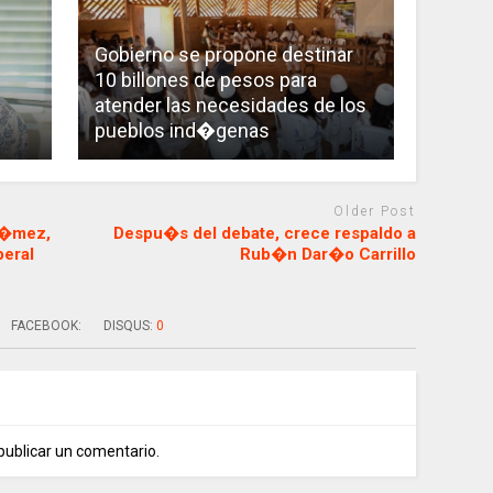
Gobierno se propone destinar
10 billones de pesos para
atender las necesidades de los
pueblos ind�genas
Older Post
G�mez,
Despu�s del debate, crece respaldo a
beral
Rub�n Dar�o Carrillo
FACEBOOK:
DISQUS:
0
publicar un comentario.