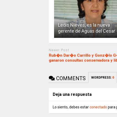
Ledis Nieves, es la nueva
gerente de Aguas del Cesar
Newer Post
Rub�n Dar�o Carrillo y Gonz�lo 
ganaron consultas conservadora y li
COMMENTS
WORDPRESS:
0
Deja una respuesta
Lo siento, debes estar
conectado
para 