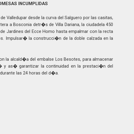
OMESAS INCUMPLIDAS
de Valledupar desde la curva del Salguero por las casitas,
etera a Bosconia detr�s de Villa Dariana, la ciudadela 450
 de Jardines del Ecce Homo hasta empalmar con la recta
s. Impulsar� la construcci�n de la doble calzada en la
n la alcald�a del embalse Los Besotes, para almacenar
� y as� garantizar la continuidad en la prestaci�n del
 durante las 24 horas del d�a.