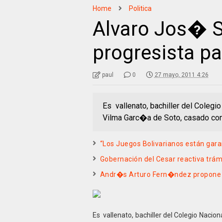
Home
Politica
Alvaro Jos� S
progresista pa
paul
0
27 mayo, 2011 4:26
Es vallenato, bachiller del Colegi
Vilma Garc�a de Soto, casado con 
“Los Juegos Bolivarianos están gara
Gobernación del Cesar reactiva trám
Andr�s Arturo Fern�ndez propone 
Es
vallenato, bachiller del Colegio Naci