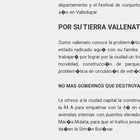
departamento y el festival de conjunt
a�o en Valledupar.
POR SU TIERRA VALLENA
Como vallenato conoce la problem�tica
estado radicado aqu� con su familia. 
trabajar� por lograr por la ciudad un t
movilidad, construcci�n de parqu
problem�tica de circulaci�n de veh�cu
NO MAS GOBIERNOS QUE DESTRUYA
Le ofrece a la ciudad capital la cons
la 44 A para empalmar con la 4� en el
avenidas internas con puentes elevados
Mar�a Mulata; para que el trafico pesado
da�en la Sim�n Bol�var.