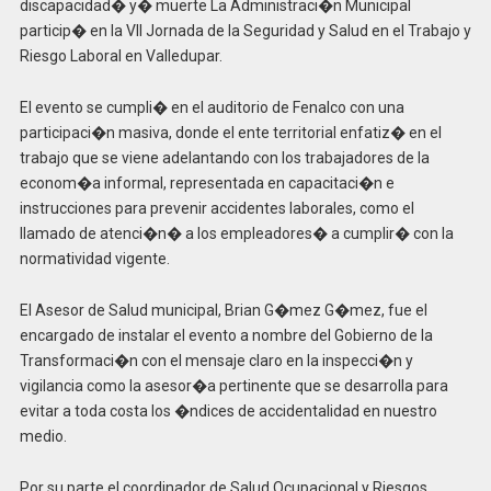
discapacidad� y� muerte La Administraci�n Municipal
particip� en la VII Jornada de la Seguridad y Salud en el Trabajo y
Riesgo Laboral en Valledupar.
El evento se cumpli� en el auditorio de Fenalco con una
participaci�n masiva, donde el ente territorial enfatiz� en el
trabajo que se viene adelantando con los trabajadores de la
econom�a informal, representada en capacitaci�n e
instrucciones para prevenir accidentes laborales, como el
llamado de atenci�n� a los empleadores� a cumplir� con la
normatividad vigente.
El Asesor de Salud municipal, Brian G�mez G�mez, fue el
encargado de instalar el evento a nombre del Gobierno de la
Transformaci�n con el mensaje claro en la inspecci�n y
vigilancia como la asesor�a pertinente que se desarrolla para
evitar a toda costa los �ndices de accidentalidad en nuestro
medio.
Por su parte el coordinador de Salud Ocupacional y Riesgos