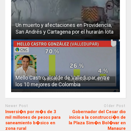
Un muerto y afectaciones en Providencia,
San Andrés y Cartagena por el hurarán Iota
Mello Castro, alcalde de Valledupar, entre
los 10 mejores de Colombia
Newer Post
Older Post
Inversi�n por m�s de 3
Gobernador del Cesar dio
mil millones de pesos para
inicio a la construcci�n de
saneamiento b�sico en
la Plaza Sim�n Bol�var en
zona rural
Manaure