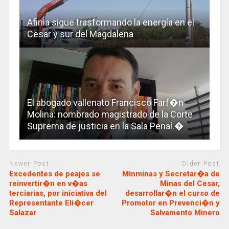
Afinia sigue trasformando la energía en el
Cesar y sur del Magdalena
El abogado vallenato Francisco Farf�n
Molina: nombrado magistrado de la Corte
Suprema de justicia en la Sala Penal.�
Newer Post
Older Post
Excedentes de peajes se
Minminas y Secretar�a de
reinvertir�n en v�as
Minas del Cesar,
terciarias, por iniciativa del
desarrollar�n el curso de
Representante Eli�cer
Promotor en Prevenci�n y
Salazar
Salvamento Minero