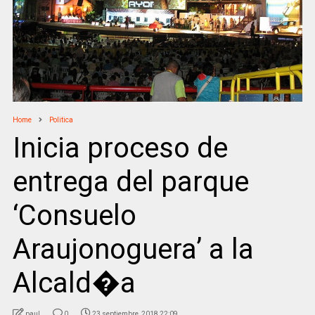
Home
Politica
Inicia proceso de
entrega del parque
‘Consuelo
Araujonoguera’ a la
Alcald�a
paul
0
23 septiembre, 2018 22:09