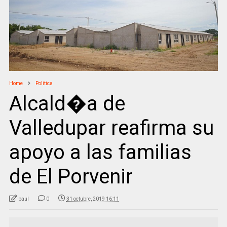
Home
Politica
Alcald�a de
Valledupar reafirma su
apoyo a las familias
de El Porvenir
paul
0
31 octubre, 2019 16:11