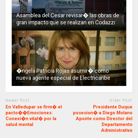
Asamblea del Cesar revisar� las obras de
gran impacto que se realizan en Codazzi
�ngela Patricia Rojas asumir� como
nueva agente especial de Electricaribe
Newer Post
Older Post
En Valledupar se firm� el
Presidente Duque
pacto��Emociones:
posesion� a Diego Molano
Conexi�n vital� por la
Aponte como Director del
salud mental
Departamento
Administrativo