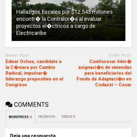
Hallazgos fiscales por $12.543 millones
encontr� la Contralor�a al evaluar
proyectos el�ctricos a cargo de
Electricaribe
Newer Post
Older Post
Edwar Ochoa, candidato a
Comfacesar lider�
la C�mara por Cambio
asignaci�n de viviendas
Radical, impulsar�
para beneficiarios del
liderazgo propositivo en el
Fondo de Adaptaci�n en
Congreso
Codazzi – Cesar
COMMENTS
FACEBOOK:
DISQUS:
0
WORDPRESS:
0
Deja una respuesta