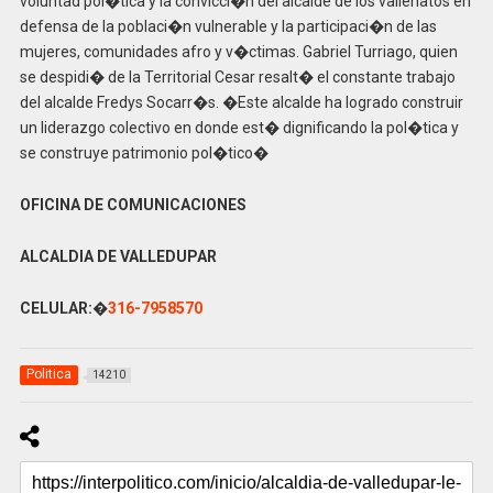
voluntad pol�tica y la convicci�n del alcalde de los vallenatos en
defensa de la poblaci�n vulnerable y la participaci�n de las
mujeres, comunidades afro y v�ctimas. Gabriel Turriago, quien
se despidi� de la Territorial Cesar resalt� el constante trabajo
del alcalde Fredys Socarr�s. �Este alcalde ha logrado construir
un liderazgo colectivo en donde est� dignificando la pol�tica y
se construye patrimonio pol�tico�
OFICINA DE COMUNICACIONES
ALCALDIA DE VALLEDUPAR
CELULAR:�
316-7958570
Politica
14210