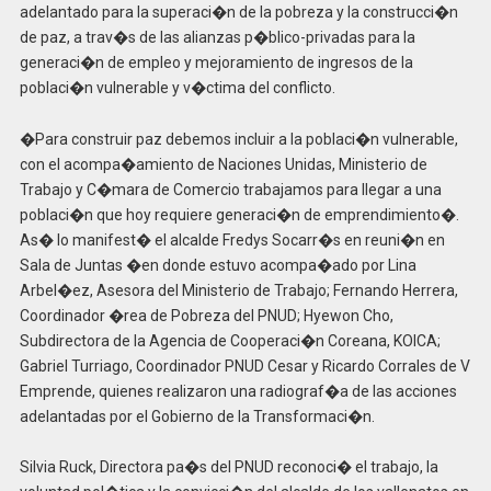
adelantado para la superaci�n de la pobreza y la construcci�n
de paz, a trav�s de las alianzas p�blico-privadas para la
generaci�n de empleo y mejoramiento de ingresos de la
poblaci�n vulnerable y v�ctima del conflicto.
�Para construir paz debemos incluir a la poblaci�n vulnerable,
con el acompa�amiento de Naciones Unidas, Ministerio de
Trabajo y C�mara de Comercio trabajamos para llegar a una
poblaci�n que hoy requiere generaci�n de emprendimiento�.
As� lo manifest� el alcalde Fredys Socarr�s en reuni�n en
Sala de Juntas �en donde estuvo acompa�ado por Lina
Arbel�ez, Asesora del Ministerio de Trabajo; Fernando Herrera,
Coordinador �rea de Pobreza del PNUD; Hyewon Cho,
Subdirectora de la Agencia de Cooperaci�n Coreana, KOICA;
Gabriel Turriago, Coordinador PNUD Cesar y Ricardo Corrales de V
Emprende, quienes realizaron una radiograf�a de las acciones
adelantadas por el Gobierno de la Transformaci�n.
Silvia Ruck, Directora pa�s del PNUD reconoci� el trabajo, la