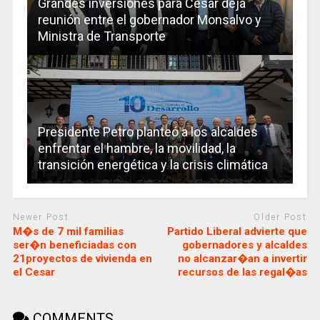
Grandes inversiones para Cesar deja
reunión entre el gobernador Monsalvo y
Ministra de Transporte
Presidente Petro planteó a los alcaldes
enfrentar el hambre, la movilidad, la
transición energética y la crisis climática
Newer Post
Older Post
M�s de 7 mil familias
Partido Liberal advierte que
ser�n beneficiadas con
gobernadores y alcaldes
21proyectos de vivienda en
no alcanzar�an a invertir
el Cesar
recursos de las regal�as
COMMENTS