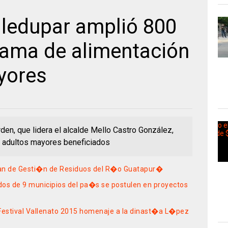
lledupar amplió 800
rama de alimentación
yores
den, que lidera el alcalde Mello Castro González,
 adultos mayores beneficiados
lan de Gesti�n de Residuos del R�o Guatapur�
ados de 9 municipios del pa�s se postulen en proyectos
Festival Vallenato 2015 homenaje a la dinast�a L�pez