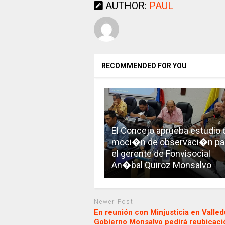
AUTHOR:
PAUL
RECOMMENDED FOR YOU
El Concejo aprueba estudio 
moci�n de observaci�n pa
el gerente de Fonvisocial
An�bal Quiroz Monsalvo
Newer Post
En reunión con Minjusticia en Valled
Gobierno Monsalvo pedirá reubicaci