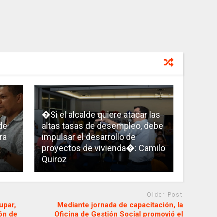
�Si el alcalde quiere atacar las
de
altas tasas de desempleo, debe
ra
impulsar el desarrollo de
proyectos de vivienda�: Camilo
Quiroz
Older Post
upar,
Mediante jornada de capacitación, la
ón de
Oficina de Gestión Social promovió el