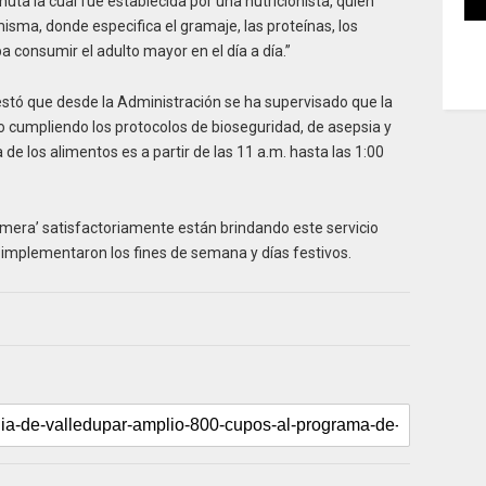
uta la cual fue establecida por una nutricionista, quien
sma, donde especifica el gramaje, las proteínas, los
a consumir el adulto mayor en el día a día.”
tó que desde la Administración se ha supervisado que la
o cumpliendo los protocolos de bioseguridad, de asepsia y
de los alimentos es a partir de las 11 a.m. hasta las 1:00
imera’ satisfactoriamente están brindando este servicio
ue implementaron los fines de semana y días festivos.