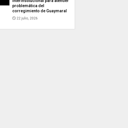
interinstitucional para atender
problemática del
corregimiento de Guaymaral
22 julio, 2026