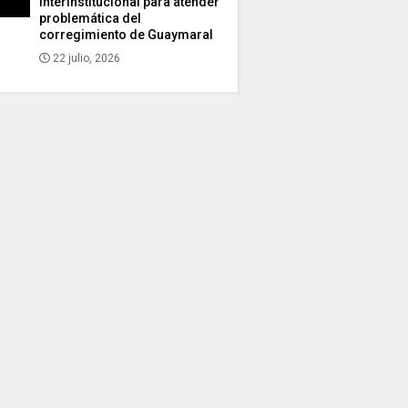
interinstitucional para atender
problemática del
corregimiento de Guaymaral
22 julio, 2026