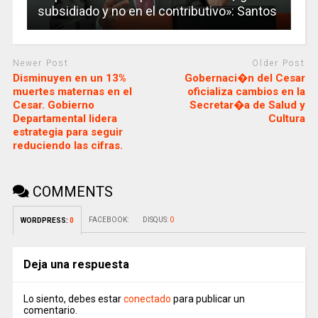
subsidiado y no en el contributivo»: Santos
Newer Post
Older Post
Disminuyen en un 13%
Gobernaci�n del Cesar
muertes maternas en el
oficializa cambios en la
Cesar. Gobierno
Secretar�a de Salud y
Departamental lidera
Cultura
estrategia para seguir
reduciendo las cifras.
COMMENTS
FACEBOOK:
DISQUS:
0
WORDPRESS:
0
Deja una respuesta
Lo siento, debes estar
conectado
para publicar un
comentario.