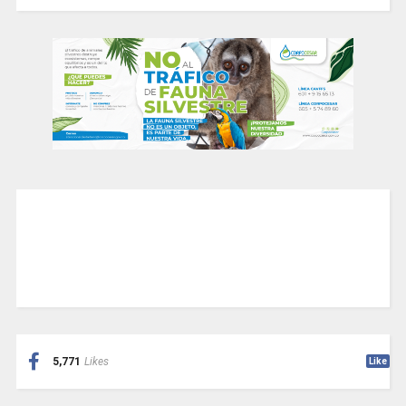
5,771
Likes
Like