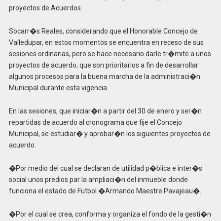
proyectos de Acuerdos.
Socarr�s Reales, considerando que el Honorable Concejo de
Valledupar, en estos momentos se encuentra en receso de sus
sesiones ordinarias, pero se hace necesario darle tr�mite a unos
proyectos de acuerdo, que son prioritarios a fin de desarrollar
algunos procesos para la buena marcha de la administraci�n
Municipal durante esta vigencia.
En las sesiones, que iniciar�n a partir del 30 de enero y ser�n
repartidas de acuerdo al cronograma que fije el Concejo
Municipal, se estudiar� y aprobar�n los siguientes proyectos de
acuerdo:
�Por medio del cual se declaran de utilidad p�blica e inter�s
social unos predios par la ampliaci�n del inmueble donde
funciona el estado de Futbol �Armando Maestre Pavajeau�.
�Por el cual se crea, conforma y organiza el fondo de la gesti�n