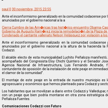
paul
0
30 noviembre, 2015 23:55
Ante el inconformismo generalizado en la comunidad codacense por la
anunciados por el gobierno nacional a la a
Cierra Cumbre de las Am�ricas tras hist�rico encuentro Obama-Cas
Gobierno de Augusto Ram�rez inicia la remodelaci�n de la Plaza de Pa
Condenado el cantante vallenato Nelson Velásquez por violación a los
Ante el inconformismo generalizado en la comunidad codacense po
anunciados por el gobierno nacional a la altura de la hacienda la 
Codazzi.
El alcalde electo de esta municipalidad Luchito Peñaloza manifestó;
acompañado del Congresista Eloy Chichí Quintero y el Senador José
Agencia Nacional de Infraestructura, Luis Fernando Andrade,
contundente de oposición de la instalación de este peaje en inmediac
el clamor de la comunidad”.
El montaje de este peaje en la entrada de nuestro municipio es le
agropecuario y económico que hemos planteado para Codazzi y sector
Los habitantes que se movilizan a diario entre Codazzi y Valledupar,
con un peaje que bien podría montarse en otra zona estratégica de
Peñaloza Fuentes.
Comunicaciones Codazzi con Futuro