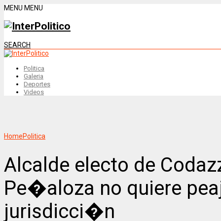
MENU
MENU
SEARCH
Politica
Galeria
Deportes
Videos
Home
Politica
Alcalde electo de Codazz
Pe�aloza no quiere peaj
jurisdicci�n