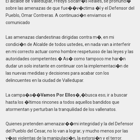
El alcalde de Valledupar, Fredys Socarr�s Reales, se pronunci�
sobre las amenazas de que fue��v�ctima �l y el Defensor del
Pueblo, Omar Contreras. A continuaci�n enviamos el
comunicado
Las amenazas clandestinas dirigidas contra m�, en mi
condici�n de Alcalde de todos ustedes, en nada van a interferir
en mi correcto actuar como hombre respetuoso de las leyes y las
autoridades competentes.� As� como tampoco me har�n
dudar un solo instante en continuar con la implementaci�n de
las nuevas medidas y decisiones para acabar con los
delincuentes en la ciudad de Valledupar.
La campa�a�
�Vamos Por Ellos�,
�busca eso; ir a buscar
hasta los �ltimos rincones a todos aquellos bandidos que
atormentan y perturban la tranquilidad de los vallenatos.
Quienes pretenden amenazar��mi integridad y la del Defensor
del Pueblo del Cesar, no lo van a lograr; y mucho menos por las
v�as violentas de la manipulaci�n, la extorsi�n y el terror.