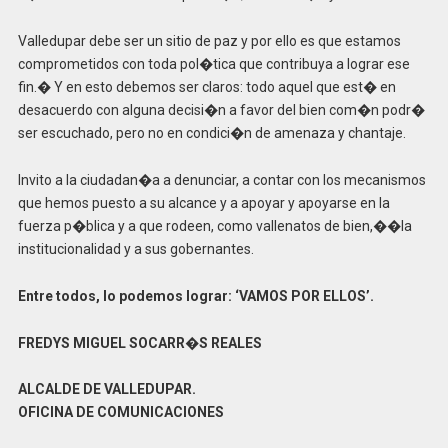
Valledupar debe ser un sitio de paz y por ello es que estamos
comprometidos con toda pol�tica que contribuya a lograr ese
fin.� Y en esto debemos ser claros: todo aquel que est� en
desacuerdo con alguna decisi�n a favor del bien com�n podr�
ser escuchado, pero no en condici�n de amenaza y chantaje.
Invito a la ciudadan�a a denunciar, a contar con los mecanismos
que hemos puesto a su alcance y a apoyar y apoyarse en la
fuerza p�blica y a que rodeen, como vallenatos de bien,��la
institucionalidad y a sus gobernantes.
Entre todos, lo podemos lograr: ‘VAMOS POR ELLOS’.
FREDYS MIGUEL SOCARR�S REALES
ALCALDE DE VALLEDUPAR.
OFICINA DE COMUNICACIONES