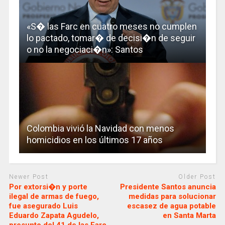
«S� las Farc en cuatro meses no cumplen
lo pactado, tomar� de decisi�n de seguir
o no la negociaci�n»: Santos
Colombia vivió la Navidad con menos
homicidios en los últimos 17 años
Newer Post
Older Post
Por extorsi�n y porte
Presidente Santos anuncia
ilegal de armas de fuego,
medidas para solucionar
fue asegurado Luis
escasez de agua potable
Eduardo Zapata Agudelo,
en Santa Marta