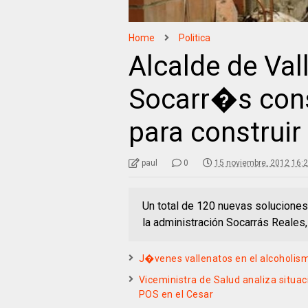
Home
Politica
Alcalde de Val
Socarr�s con
para construir
paul
0
15 noviembre, 2012 16:
Un total de 120 nuevas soluciones 
la administración Socarrás Reales,
J�venes vallenatos en el alcoholis
Viceministra de Salud analiza situa
POS en el Cesar