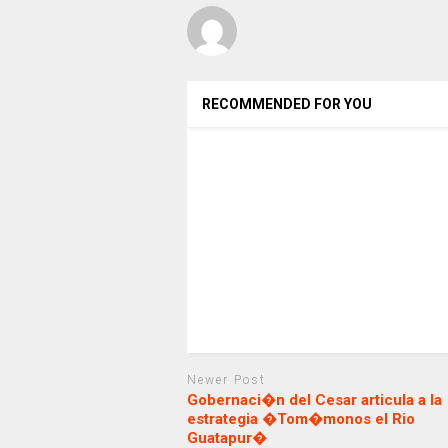
RECOMMENDED FOR YOU
Newer Post
Gobernaci�n del Cesar articula a la
estrategia �Tom�monos el Rio
Guatapur�