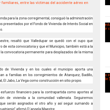
familiares, entre las víctimas del accidente aéreo en
enda para la zona corregimental, consiguió la administración
os presentados por el Fondo de Vivienda de Interés Social en
o.
aestre, resaltó que Valledupar se quedó con el cupo que
o de esta convocatoria y que el Municipio, también está a la
e la convocatoria permanente para desplazados de la misma
do de Vivienda y en los cuales el municipio aporta una
ian a familias en los corregimientos de Atanquez, Badillo,
l, El Jabo, La Vega como construcción en sitio propio.
 esfuerzo financiero para la contrapartida como aportes al
ción de vivienda a la comunidad vallenata. Seguiremos
que serán asignados el otro año y así seguir sumando a
cuatrienio” afirmó D´angela Maestre.