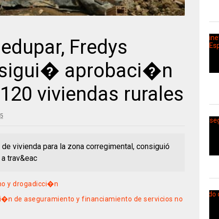
ledupar, Fredys
sigui� aprobaci�n
 120 viviendas rurales
25
de vivienda para la zona corregimental, consiguió
 a trav&eac
mo y drogadicci�n
ci�n de aseguramiento y financiamiento de servicios no