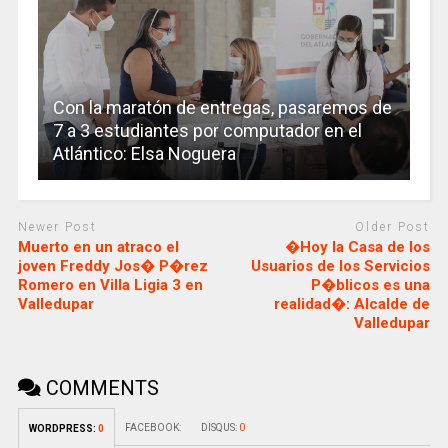
Con la maratón de entregas, pasaremos de
7 a 3 estudiantes por computador en el
Atlántico: Elsa Noguera
Newer Post
Older Post
Muerto en un atraco el
�Hoy la Casa de los
joven Freddy Jos� P�rez
Usuarios de los Servicios
Romero en Villa Ligia 3 en
P�blicos es una
Valledupar
realidad�: Alcalde de
Valledupar
COMMENTS
FACEBOOK:
DISQUS:
0
WORDPRESS:
0