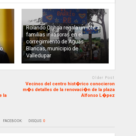
Rolando Ochoa regala un lote a
familias invasoras en el
corregimiento de Aguas
io
Blancas, municipio de
Valledupar
Older Post
Vecinos del centro hist�rico conocieron
m�s detalles de la renovaci�n de la plaza
 la
Alfonso L�pez
FACEBOOK:
DISQUS:
0