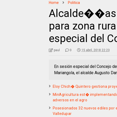
Home
Politica
Alcalde��as
para zona rura
especial del C
paul
0
15 abril, 2018 22:23
En sesión especial del Concejo de
Mariangola, el alcalde Augusto Dan
Eloy Chich� Quintero gestiona proy
MinAgricultura est� implementando
adversos en el agro
Posesionados 32 nuevos ediles por e
Valledupar