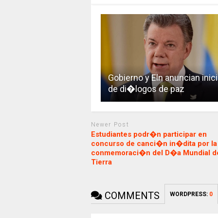
Gobierno y Eln anuncian inic
de di�logos de paz
Newer Post
Estudiantes podr�n participar en
concurso de canci�n in�dita por la
conmemoraci�n del D�a Mundial de
Tierra
COMMENTS
WORDPRESS:
0