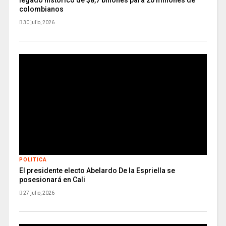
legado histórico de $8,7 billones para 20 millones de
colombianos
30 julio, 2026
POLITICA
El presidente electo Abelardo De la Espriella se
posesionará en Cali
27 julio, 2026